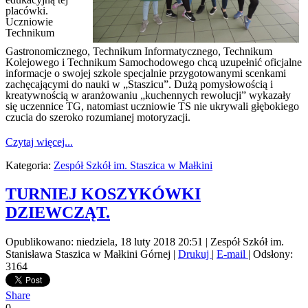
placówki.
Uczniowie
Technikum
Gastronomicznego, Technikum Informatycznego, Technikum
Kolejowego i Technikum Samochodowego chcą uzupełnić oficjalne
informacje o swojej szkole specjalnie przygotowanymi scenkami
zachęcającymi do nauki w „Staszicu”. Dużą pomysłowością i
kreatywnością w aranżowaniu „kuchennych rewolucji” wykazały
się uczennice TG, natomiast uczniowie TS nie ukrywali głębokiego
czucia do szeroko rozumianej motoryzacji.
Czytaj więcej...
Kategoria:
Zespół Szkół im. Staszica w Małkini
TURNIEJ KOSZYKÓWKI
DZIEWCZĄT.
Opublikowano: niedziela, 18 luty 2018 20:51
|
Zespół Szkół im.
Stanisława Staszica w Małkini Górnej
|
Drukuj
|
E-mail
| Odsłony:
3164
Share
0