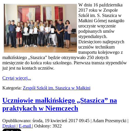
W dniu 16 października
2017 roku w Zespole
Szkół im. S. Staszica w
Małkini Górnej nastąpiło
uroczyste wręczenie
podpisanych umów
stypendialnych.
Dziesięcioro najlepszych
uczniów technikum
transportu kolejowego z
małkińskiego „Staszica” będzie otrzymywało 250 złotych
miesięcznie do końca roku szkolnego. Pierwsza transza stypendiów
już jest na kontach uczniów.
Czytaj więcej...
Kategoria:
Zespół Szkół im. Staszica w Małkini
Uczniowie małkińskiego „Staszica” na
praktykach w Niemczech
Opublikowano: środa, 19 kwiecień 2017 09:45
|
Adam Przesmycki
|
Drukuj
|
E-mail
| Odsłony: 3922