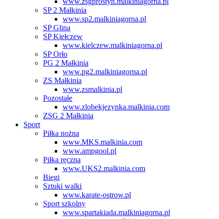
www.zsgprostyn.malkiniagorna.pl
SP 2 Małkinia
www.sp2.malkiniagorna.pl
SP Glina
SP Kiełczew
www.kielczew.malkiniagorna.pl
SP Orło
PG 2 Małkinia
www.pg2.malkiniagorna.pl
ZS Małkinia
www.zsmalkinia.pl
Pozostałe
www.zlobekjezynka.malkinia.com
ZSG 2 Małkinia
Sport
Piłka nożna
www.MKS.malkinia.com
www.ampgool.pl
Piłka ręczna
www.UKS2.malkinia.com
Biegi
Sztuki walki
www.karate-ostrow.pl
Sport szkolny
www.spartakiada.malkiniagorna.pl