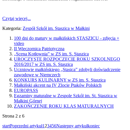
Czytaj więcej...
Kategoria:
Zespół Szkół im. Staszica w Małkini
100 dni do matury w małkińskich STASZICU - zdjęcia +
video
II Wieczornica Patriotyczna
„Scena Kotłownia” w ZS im. S. Staszica
UROCZYSTE ROZPOCZĘCIE ROKU SZKOLNEGO
2016/2017 w ZS im. S. Staszica
Uczniowie małkińskiego „Stasica” zdobyli doświadczenie
zawodowe w Niemczech
KONKURS KULINARNY w ZS im. S. Staszica
Małkiński akcent na IV Zlocie Ptaków Polskich
EUROPASS
Egzaminy maturalne w Zespole Szkół im. St. Staszica w
Małkini Górnej
ZAKOŃCZENIE ROKU KLAS MATURALNYCH
Strona 2 z 6
start
Poprzedni artykuł
1
2
3
4
5
6
Następny artykuł
koniec