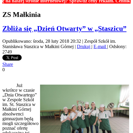
ronie internetowej? Sprawdź ceny reklam. Cennik znajdziesz w dz
ZS Małkinia
Zbliża się „Dzień Otwarty” w „Staszicu”
Opublikowano: środa, 28 luty 2018 20:32
|
Zespół Szkół im.
Stanisława Staszica w Małkini Górnej
|
Drukuj
|
E-mail
| Odsłony:
2749
Share
0
Już
wkrótce w czasie
„Dnia Otwartego”
w Zespole Szkół
im. St. Staszica w
Małkini Górnej
absolwenci
gimnazjum będą
mogli szczegółowo
poznać ofertę
edukacyjną tej