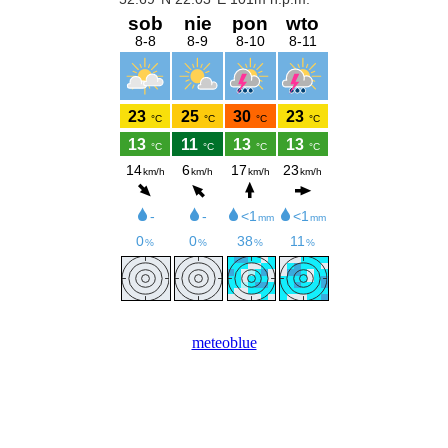
meteoblue