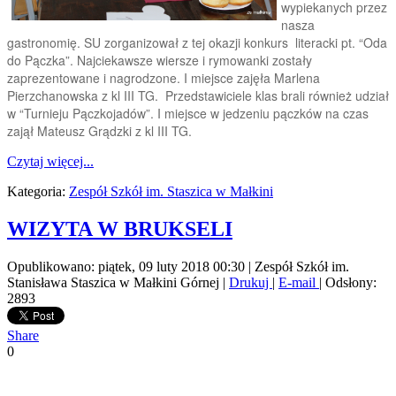
wypiekanych przez
nasza
gastronomię. SU zorganizował z tej okazji konkurs literacki pt. “Oda
do Pączka”. Najciekawsze wiersze i rymowanki zostały
zaprezentowane i nagrodzone. I miejsce zajęła Marlena
Pierzchanowska z kl III TG. Przedstawiciele klas brali również udział
w “Turnieju Pączkojadów”. I miejsce w jedzeniu pączków na czas
zajął Mateusz Grądzki z kl III TG.
Czytaj więcej...
Kategoria:
Zespół Szkół im. Staszica w Małkini
WIZYTA W BRUKSELI
Opublikowano: piątek, 09 luty 2018 00:30
|
Zespół Szkół im.
Stanisława Staszica w Małkini Górnej
|
Drukuj
|
E-mail
| Odsłony:
2893
Share
0