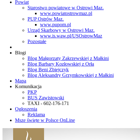
Powiat
Starostwo powiatowe w Ostrowi Maz.
www.powiatostrowmaz.pl
PUP Ostrów Maz.
www.pupom.pl
Urząd Skarbowy w Ostrowi Maz.
www.is.waw.pl/USOstrowMaz
Pozostałe
Blogi
Blog Małgorzaty Zakrzewskiej z Małkini
Blog Barbary Kozłowskiej z Orła
Blog Beni Zbiejczyk
Blog Aleksandry Grzymkowskiej z Małkini
Mapa
Komunikacja
PKP
BUS Zawistowski
TAXI - 602-176-171
Ogłoszenia
Reklama
Msze święte w Polsce OnLine