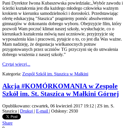
Pani Dyrektor Iwona Kubaszewska powiedziała:,,Wybór zawodu i
ścieżki kształcenia jest dla każdego młodego człowieka ważnym
krokiem w kierunku samodzielności i dorosłości. Przedstawiając
ofertę edukacyjną "Staszica" pragniemy pomóc absolwentom
gimnazjów w dokonaniu dobrego wyboru. Obejrzyjcie film, który
pozwoli Wam poczuć klimat naszej szkoły, wysłuchajcie, co o
kierunkach kształcenia mówią nasi uczniowie, przyjrzyjcie się
wyposażeniu klas i pracowni, pytajcie o to, co jest dla Was ważne.
Mam nadzieję, że degustacja wielkanocnych potraw
przygotowanych przez uczniów TG przyczyni się do utrwalenia
dobrego wrażenia z naszej szkoły.”
Czytaj więcej...
Kategoria:
Zespół Szkół im. Staszica w Małkini
Akcja #KOMÓRKOMANIA w Zespole
Szkół im. St. Staszica w Małkini Górnej
Opublikowano: czwartek, 06 kwiecień 2017 19:12
|
ZS im. S.
Staszica
|
Drukuj
|
E-mail
| Odsłony: 2930
Share