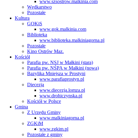
www.szsostrow.malkinia.com
Wędkarstwo
Pozostałe
Kultura
GOKiS
www.gok.malkinia.com
Biblioteka
www.biblioteka.malkiniagorna.pl
Pozostałe
Kino Ostrów Maz.
Kościół
Parafia pw. NSJ w Małkini (stara)
Parafia pw. NŚPA w Małkini (nowa)
Bazylika Mniejsza w Prostyni
www.parafiaprostyn.pl
Diecezja
www.diecezja.lomza.pl
www.drohiczynska.pl
Kościół w Polsce
Gmina
Z Urzędu Gminy
www.malkiniagorna.pl
ZGKiM
www.zgkim.pl
Pozostałe z gminy