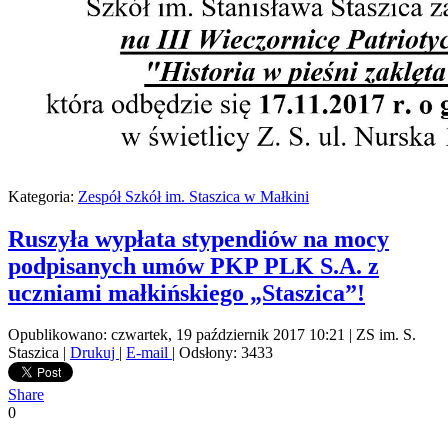
Kategoria:
Zespół Szkół im. Staszica w Małkini
Ruszyła wypłata stypendiów na mocy
podpisanych umów PKP PLK S.A. z
uczniami małkińskiego „Staszica”!
Opublikowano: czwartek, 19 październik 2017 10:21
|
ZS im. S.
Staszica
|
Drukuj
|
E-mail
| Odsłony: 3433
Share
0