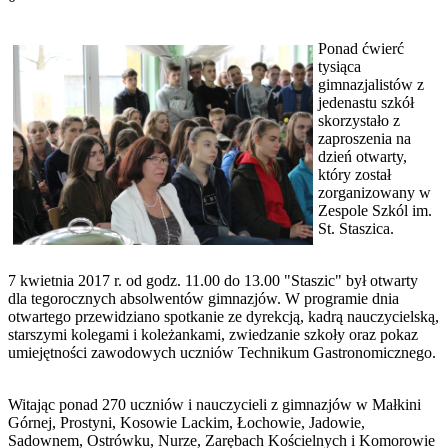
Ponad ćwierć
tysiąca
gimnazjalistów z
jedenastu szkół
skorzystało z
zaproszenia na
dzień otwarty,
który został
zorganizowany w
Zespole Szkól im.
St. Staszica.
7 kwietnia 2017 r. od godz. 11.00 do 13.00 "Staszic" był otwarty
dla tegorocznych absolwentów gimnazjów. W programie dnia
otwartego przewidziano spotkanie ze dyrekcją, kadrą nauczycielską,
starszymi kolegami i koleżankami, zwiedzanie szkoły oraz pokaz
umiejętności zawodowych uczniów Technikum Gastronomicznego.
Witając ponad 270 uczniów i nauczycieli z gimnazjów w Małkini
Górnej, Prostyni, Kosowie Lackim, Łochowie, Jadowie,
Sadownem, Ostrówku, Nurze, Zarębach Kościelnych i Komorowie