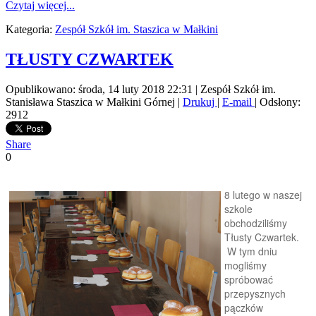
Czytaj więcej...
Kategoria:
Zespół Szkół im. Staszica w Małkini
TŁUSTY CZWARTEK
Opublikowano: środa, 14 luty 2018 22:31
|
Zespół Szkół im.
Stanisława Staszica w Małkini Górnej
|
Drukuj
|
E-mail
| Odsłony:
2912
Share
0
8 lutego w naszej
szkole
obchodziliśmy
Tłusty Czwartek.
W tym dniu
mogliśmy
spróbować
przepysznych
pączków