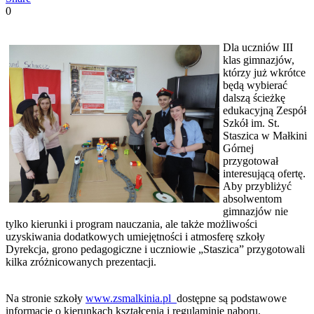
0
Dla uczniów III
klas gimnazjów,
którzy już wkrótce
będą wybierać
dalszą ścieżkę
edukacyjną Zespół
Szkół im. St.
Staszica w Małkini
Górnej
przygotował
interesującą ofertę.
Aby przybliżyć
absolwentom
gimnazjów nie
tylko kierunki i program nauczania, ale także możliwości
uzyskiwania dodatkowych umiejętności i atmosferę szkoły
Dyrekcja, grono pedagogiczne i uczniowie „Staszica” przygotowali
kilka zróżnicowanych prezentacji.
Na stronie szkoły
www.zsmalkinia.pl
dostępne są podstawowe
informacje o kierunkach kształcenia i regulaminie naboru.