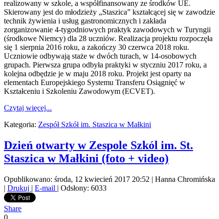
realizowany w szkole, a współfinansowany ze środków UE.
Skierowany jest do młodzieży „Staszica” kształcącej się w zawodzie
technik żywienia i usług gastronomicznych i zakłada
zorganizowanie 4-tygodniowych praktyk zawodowych w Turyngii
(środkowe Niemcy) dla 28 uczniów. Realizacja projektu rozpoczęła
się 1 sierpnia 2016 roku, a zakończy 30 czerwca 2018 roku.
Uczniowie odbywają staże w dwóch turach, w 14-osobowych
grupach. Pierwsza grupa odbyła praktyki w styczniu 2017 roku, a
kolejna odbędzie je w maju 2018 roku. Projekt jest oparty na
elementach Europejskiego Systemu Transferu Osiągnięć w
Kształceniu i Szkoleniu Zawodowym (ECVET).
Czytaj więcej...
Kategoria:
Zespół Szkół im. Staszica w Małkini
Dzień otwarty w Zespole Szkól im. St.
Staszica w Małkini (foto + video)
Opublikowano: środa, 12 kwiecień 2017 20:52
|
Hanna Chromińska
|
Drukuj
|
E-mail
| Odsłony: 6033
Share
0