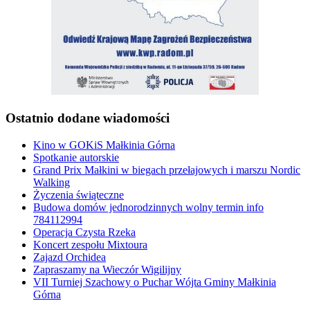
Ostatnio dodane wiadomości
Kino w GOKiS Małkinia Górna
Spotkanie autorskie
Grand Prix Małkini w biegach przełajowych i marszu Nordic
Walking
Życzenia świąteczne
Budowa domów jednorodzinnych wolny termin info
784112994
Operacja Czysta Rzeka
Koncert zespołu Mixtoura
Zajazd Orchidea
Zapraszamy na Wieczór Wigilijny
VII Turniej Szachowy o Puchar Wójta Gminy Małkinia
Górna