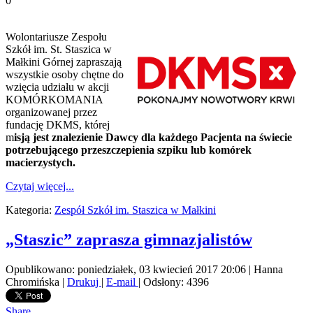
0
Wolontariusze Zespołu
Szkół im. St. Staszica w
Małkini Górnej zapraszają
wszystkie osoby chętne do
wzięcia udziału w akcji
KOMÓRKOMANIA
organizowanej przez
fundację DKMS, której
m
isją jest znalezienie Dawcy dla każdego Pacjenta na świecie
potrzebującego przeszczepienia szpiku lub komórek
macierzystych.
Czytaj więcej...
Kategoria:
Zespół Szkół im. Staszica w Małkini
„Staszic” zaprasza gimnazjalistów
Opublikowano: poniedziałek, 03 kwiecień 2017 20:06
|
Hanna
Chromińska
|
Drukuj
|
E-mail
| Odsłony: 4396
Share