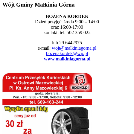
Wójt Gminy Małkinia Górna
BOŻENA KORDEK
Dzień przyjęć: środa 9:00 – 14:00
oraz 16:00-17:00
kontakt: tel. 502 359 022
lub 29 6442975
e-mail:
wojt@malkiniagorna.pl
bozenakordek@wp.pl
www.malkiniagorna.pl