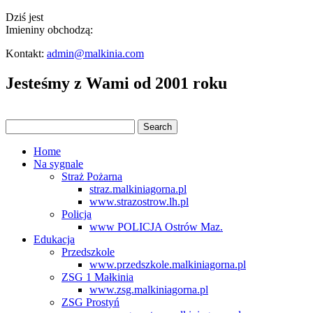
Dziś jest
Imieniny obchodzą:
Kontakt:
admin@malkinia.com
Jesteśmy z Wami od 2001 roku
Home
Na sygnale
Straż Pożarna
straz.malkiniagorna.pl
www.strazostrow.lh.pl
Policja
www POLICJA Ostrów Maz.
Edukacja
Przedszkole
www.przedszkole.malkiniagorna.pl
ZSG 1 Małkinia
www.zsg.malkiniagorna.pl
ZSG Prostyń