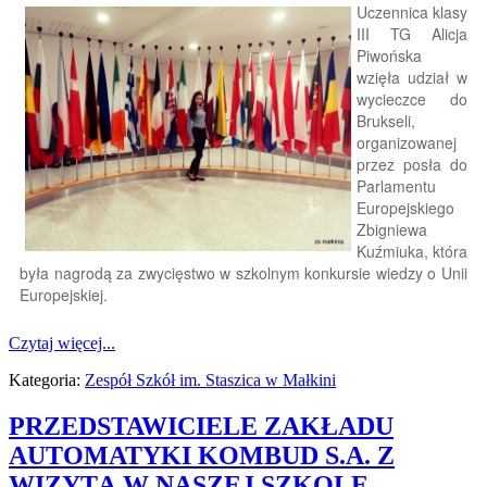
Uczennica klasy
III TG Alicja
Piwońska
wzięła udział w
wycieczce do
Brukseli,
organizowanej
przez posła do
Parlamentu
Europejskiego
Zbigniewa
Kuźmiuka, która
była nagrodą za zwycięstwo w szkolnym konkursie wiedzy o Unii
Europejskiej.
Czytaj więcej...
Kategoria:
Zespół Szkół im. Staszica w Małkini
PRZEDSTAWICIELE ZAKŁADU
AUTOMATYKI KOMBUD S.A. Z
WIZYTĄ W NASZEJ SZKOLE