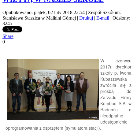
Opublikowano: piątek, 02 luty 2018 22:54
|
Zespół Szkół im.
Stanisława Staszica w Małkini Górnej
|
Drukuj
|
E-mail
| Odsłony:
3245
Share
0
W czerwcu
2017r. dyrektor
szkoły p. Iwona
Kubaszewska
zwróciła się z
prośbą do
Zarządu Firmy
Kombud S.A. w
Radomiu o
nieodpłatne
udostępnienie
oprogramowania z osprzętem (symulatora stacji).