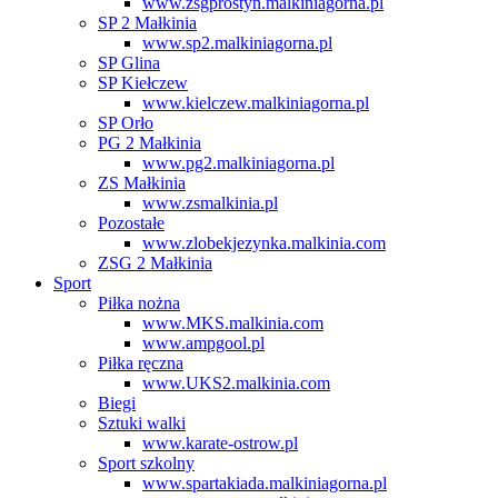
www.zsgprostyn.malkiniagorna.pl
SP 2 Małkinia
www.sp2.malkiniagorna.pl
SP Glina
SP Kiełczew
www.kielczew.malkiniagorna.pl
SP Orło
PG 2 Małkinia
www.pg2.malkiniagorna.pl
ZS Małkinia
www.zsmalkinia.pl
Pozostałe
www.zlobekjezynka.malkinia.com
ZSG 2 Małkinia
Sport
Piłka nożna
www.MKS.malkinia.com
www.ampgool.pl
Piłka ręczna
www.UKS2.malkinia.com
Biegi
Sztuki walki
www.karate-ostrow.pl
Sport szkolny
www.spartakiada.malkiniagorna.pl