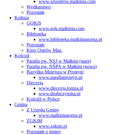
www.szsostrow.malkinia.com
Wędkarstwo
Pozostałe
Kultura
GOKiS
www.gok.malkinia.com
Biblioteka
www.biblioteka.malkiniagorna.pl
Pozostałe
Kino Ostrów Maz.
Kościół
Parafia pw. NSJ w Małkini (stara)
Parafia pw. NŚPA w Małkini (nowa)
Bazylika Mniejsza w Prostyni
www.parafiaprostyn.pl
Diecezja
www.diecezja.lomza.pl
www.drohiczynska.pl
Kościół w Polsce
Gmina
Z Urzędu Gminy
www.malkiniagorna.pl
ZGKiM
www.zgkim.pl
Pozostałe z gminy