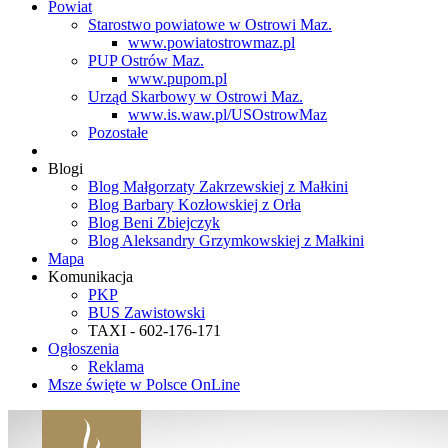
Powiat
Starostwo powiatowe w Ostrowi Maz.
www.powiatostrowmaz.pl
PUP Ostrów Maz.
www.pupom.pl
Urząd Skarbowy w Ostrowi Maz.
www.is.waw.pl/USOstrowMaz
Pozostałe
Blogi
Blog Małgorzaty Zakrzewskiej z Małkini
Blog Barbary Kozłowskiej z Orła
Blog Beni Zbiejczyk
Blog Aleksandry Grzymkowskiej z Małkini
Mapa
Komunikacja
PKP
BUS Zawistowski
TAXI - 602-176-171
Ogłoszenia
Reklama
Msze święte w Polsce OnLine