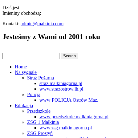
Dziś jest
Imieniny obchodzą:
Kontakt:
admin@malkinia.com
Jesteśmy z Wami od 2001 roku
Home
Na sygnale
Straż Pożarna
straz.malkiniagorna.pl
www.strazostrow.lh.pl
Policja
www POLICJA Ostrów Maz.
Edukacja
Przedszkole
www.przedszkole.malkiniagorna.pl
ZSG 1 Małkinia
www.zsg.malkiniagorna.pl
ZSG Prostyń