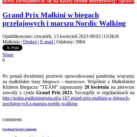
 zareklamować się na naszej stronie internetowej? Sprawdź ceny 
Grand Prix Małkini w biegach
przełajowych i marszu Nordic Walking
Opublikowano: czwartek, 13 kwiecień 2023 09:02
|
GOKiS
Małkinia
|
Drukuj
|
E-mail
| Odsłony: 3984
Share
0
Po ponad dwuletniej przerwie spowodowanej pandemią wracamy
na małkińskie trasy biegowo - marszowe. Wspólnie z Małkińskim
Klubem Biegacza "TEAM" zapraszamy
28 kwietnia
na pierwsze
zawody z cyklu
Grand Prix 2023
. Szczegóły w regulaminach na
http://gokis.malkiniagorna.pl/a,187,grand-prix-malkini-w-biegach-
przelajowych-i-marszu-nordic-walking
comments
Facebook Social Comments