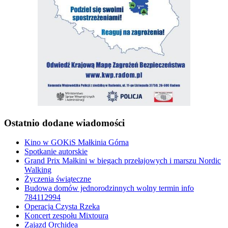
Ostatnio dodane wiadomości
Kino w GOKiS Małkinia Górna
Spotkanie autorskie
Grand Prix Małkini w biegach przełajowych i marszu Nordic
Walking
Życzenia świąteczne
Budowa domów jednorodzinnych wolny termin info
784112994
Operacja Czysta Rzeka
Koncert zespołu Mixtoura
Zajazd Orchidea