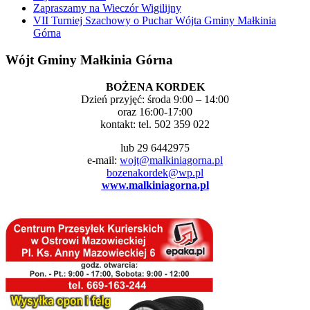
Zapraszamy na Wieczór Wigilijny
VII Turniej Szachowy o Puchar Wójta Gminy Małkinia
Górna
Wójt Gminy Małkinia Górna
BOŻENA KORDEK
Dzień przyjęć: środa 9:00 – 14:00
oraz 16:00-17:00
kontakt: tel. 502 359 022
lub 29 6442975
e-mail:
wojt@malkiniagorna.pl
bozenakordek@wp.pl
www.malkiniagorna.pl