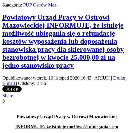
Kategoria:
PUP Ostrów Maz.
Powiatowy Urząd Pracy w Ostrowi
Mazowieckiej INFORMUJE, że istnieje
możliwość ubiegania się o refundację
kosztów wyposażenia lub doposażenia
stanowiska pracy dla skierowanej osoby
bezrobotnej w kwocie 25.000,00 zł na
jedno stanowisko pracy
Opublikowano: wtorek, 10 listopad 2020 16:43
|
ARIUH
|
Drukuj
|
E-mail
| Odsłony: 2186
Share
0
Powiatowy Urząd Pracy w Ostrowi Mazowieckiej
INFORMUJE, że istnieje możliwość ubiegania się o