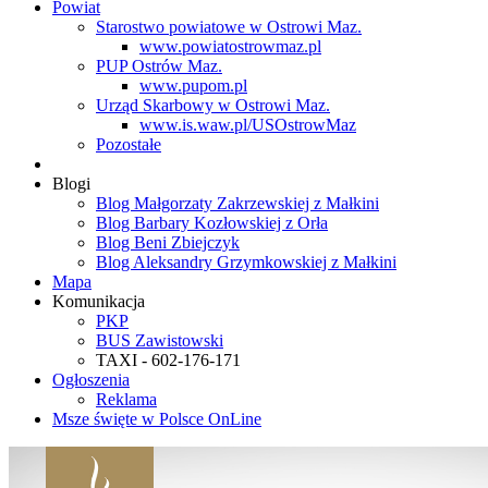
Powiat
Starostwo powiatowe w Ostrowi Maz.
www.powiatostrowmaz.pl
PUP Ostrów Maz.
www.pupom.pl
Urząd Skarbowy w Ostrowi Maz.
www.is.waw.pl/USOstrowMaz
Pozostałe
Blogi
Blog Małgorzaty Zakrzewskiej z Małkini
Blog Barbary Kozłowskiej z Orła
Blog Beni Zbiejczyk
Blog Aleksandry Grzymkowskiej z Małkini
Mapa
Komunikacja
PKP
BUS Zawistowski
TAXI - 602-176-171
Ogłoszenia
Reklama
Msze święte w Polsce OnLine