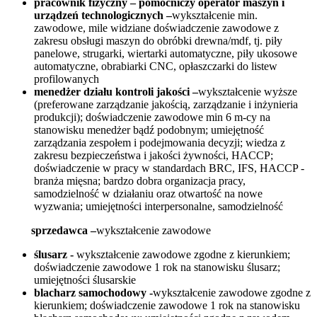
pracownik fizyczny – pomocniczy operator maszyn i
urządzeń technologicznych –
wykształcenie min.
zawodowe, mile widziane doświadczenie zawodowe z
zakresu obsługi maszyn do obróbki drewna/mdf, tj. piły
panelowe, strugarki, wiertarki automatyczne, piły ukosowe
automatyczne, obrabiarki CNC, opłaszczarki do listew
profilowanych
menedżer działu kontroli jakości –
wykształcenie wyższe
(preferowane zarządzanie jakością, zarządzanie i inżynieria
produkcji); doświadczenie zawodowe min 6 m-cy na
stanowisku menedżer bądź podobnym; umiejętność
zarządzania zespołem i podejmowania decyzji; wiedza z
zakresu bezpieczeństwa i jakości żywności, HACCP;
doświadczenie w pracy w standardach BRC, IFS, HACCP -
branża mięsna; bardzo dobra organizacja pracy,
samodzielność w działaniu oraz otwartość na nowe
wyzwania; umiejętności interpersonalne, samodzielność
sprzedawca –
wykształcenie zawodowe
ślusarz -
wykształcenie zawodowe zgodne z kierunkiem;
doświadczenie zawodowe 1 rok na stanowisku ślusarz;
umiejętności ślusarskie
blacharz samochodowy -
wykształcenie zawodowe zgodne z
kierunkiem; doświadczenie zawodowe 1 rok na stanowisku