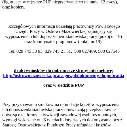
(figurujące w rejestrze PUP nieprzerwanie co najmniej 12 m-cy),
oraz kobiety.
Szczegółowych informacji udzielają pracownicy Powiatowego
Urzędu Pracy w Ostrowi Mazowieckiej zajmujący się
wyposażeniem lub doposażeniem stanowiska pracy (pokój nr 19)
oraz koordynator programów (pokój nr 19).
Tel. 029 745 33 93, 029 745 21 51, 508 027409, 508 027545
druki wniosków do pobrania ze strony internetowej
http://ostrowmazowiecka.praca.gov.pl/dokumenty-do-pobrania
oraz w siedzibie PUP
Przy przyznawaniu środków na refundację kosztów wyposażenia
lub doposażenia stanowiska pracy obowiązują przepisy prawne
dotyczące tej formy aktywizacji zawodowej osób bezrobotnych,
wymogi wskazane w „Kryteriach dotyczących dokonywania przez
Starostę Ostrowskiego z Funduszu Pracy refundacji kosztów