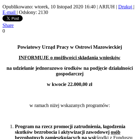
Opublikowano: wtorek, 10 listopad 2020 16:40
|
ARIUH
|
Drukuj
|
E-mail
| Odsłony: 2130
Share
0
Powiatowy Urząd Pracy w Ostrowi Mazowieckiej
INFORMUJE
o możliwości składania wniosków
na udzielanie jednorazowo środków na podjęcie działalności
gospodarczej
w kwocie 22.000,00 zł
w ramach niżej wskazanych programów:
Program na rzecz promocji zatrudnienia, łagodzenia
skutków bezrobocia i aktywizacji zawodowej
osób
bezrobotnych zamieszkujących na wsi
(środki z Funduszu