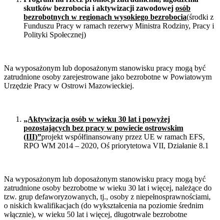
skutków bezrobocia i aktywizacji zawodowej
osób
bezrobotnych w regionach wysokiego bezrobocia
(środki z
Funduszu Pracy w ramach rezerwy Ministra Rodziny, Pracy i
Polityki Społecznej)
Na wyposażonym lub doposażonym stanowisku pracy mogą być
zatrudnione osoby zarejestrowane jako bezrobotne w Powiatowym
Urzędzie Pracy w Ostrowi Mazowieckiej.
„Aktywizacja osób w wieku 30 lat i powyżej
pozostających bez pracy w powiecie ostrowskim
(III)”
projekt współfinansowany przez UE w ramach EFS,
RPO WM 2014 – 2020, Oś priorytetowa VII, Działanie 8.1
Na wyposażonym lub doposażonym stanowisku pracy mogą być
zatrudnione osoby bezrobotne w wieku 30 lat i więcej, należące do
tzw. grup defaworyzowanych, tj., osoby z niepełnosprawnościami,
o niskich kwalifikacjach (do wykształcenia na poziomie średnim
włącznie), w wieku 50 lat i więcej, długotrwale bezrobotne