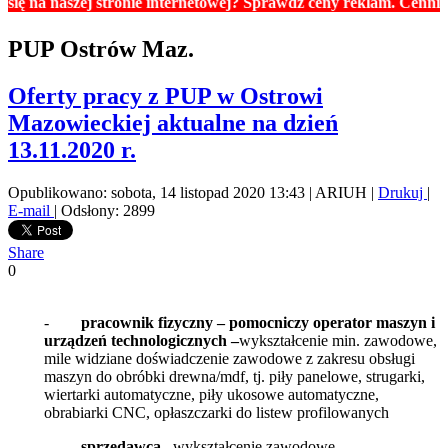
aszej stronie internetowej? Sprawdź ceny reklam. Cennik znajdzi
PUP Ostrów Maz.
Oferty pracy z PUP w Ostrowi
Mazowieckiej aktualne na dzień
13.11.2020 r.
Opublikowano: sobota, 14 listopad 2020 13:43
|
ARIUH
|
Drukuj
|
E-mail
| Odsłony: 2899
Share
0
-
pracownik fizyczny – pomocniczy operator maszyn i
urządzeń technologicznych –
wykształcenie min. zawodowe,
mile widziane doświadczenie zawodowe z zakresu obsługi
maszyn do obróbki drewna/mdf, tj. piły panelowe, strugarki,
wiertarki automatyczne, piły ukosowe automatyczne,
obrabiarki CNC, opłaszczarki do listew profilowanych
-
sprzedawca –
wykształcenie zawodowe