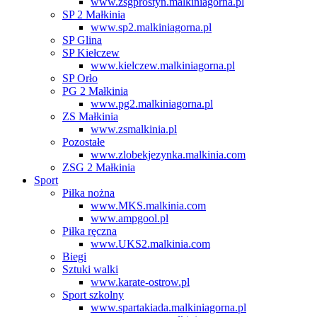
www.zsgprostyn.malkiniagorna.pl
SP 2 Małkinia
www.sp2.malkiniagorna.pl
SP Glina
SP Kiełczew
www.kielczew.malkiniagorna.pl
SP Orło
PG 2 Małkinia
www.pg2.malkiniagorna.pl
ZS Małkinia
www.zsmalkinia.pl
Pozostałe
www.zlobekjezynka.malkinia.com
ZSG 2 Małkinia
Sport
Piłka nożna
www.MKS.malkinia.com
www.ampgool.pl
Piłka ręczna
www.UKS2.malkinia.com
Biegi
Sztuki walki
www.karate-ostrow.pl
Sport szkolny
www.spartakiada.malkiniagorna.pl