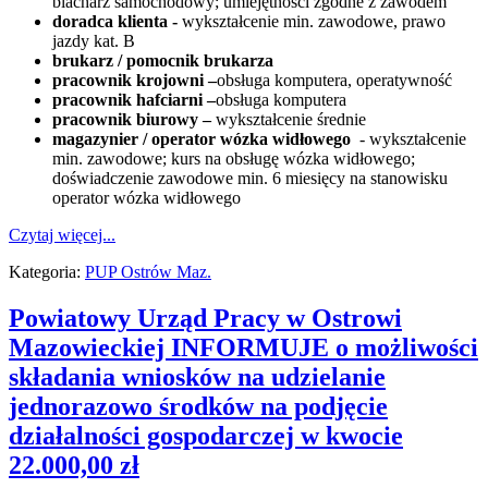
blacharz samochodowy; umiejętności zgodne z zawodem
doradca klienta -
wykształcenie min. zawodowe, prawo
jazdy kat. B
brukarz / pomocnik brukarza
pracownik krojowni –
obsługa komputera, operatywność
pracownik hafciarni –
obsługa komputera
pracownik biurowy –
wykształcenie średnie
magazynier / operator wózka widłowego
- wykształcenie
min. zawodowe; kurs na obsługę wózka widłowego;
doświadczenie zawodowe min. 6 miesięcy na stanowisku
operator wózka widłowego
Czytaj więcej...
Kategoria:
PUP Ostrów Maz.
Powiatowy Urząd Pracy w Ostrowi
Mazowieckiej INFORMUJE o możliwości
składania wniosków na udzielanie
jednorazowo środków na podjęcie
działalności gospodarczej w kwocie
22.000,00 zł