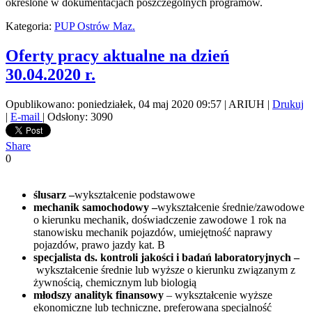
określone w dokumentacjach poszczególnych programów.
Kategoria:
PUP Ostrów Maz.
Oferty pracy aktualne na dzień
30.04.2020 r.
Opublikowano: poniedziałek, 04 maj 2020 09:57
|
ARIUH
|
Drukuj
|
E-mail
| Odsłony: 3090
Share
0
ślusarz –
wykształcenie podstawowe
mechanik samochodowy –
wykształcenie średnie/zawodowe
o kierunku mechanik, doświadczenie zawodowe 1 rok na
stanowisku mechanik pojazdów, umiejętność naprawy
pojazdów, prawo jazdy kat. B
specjalista ds. kontroli jakości i badań laboratoryjnych –
wykształcenie średnie lub wyższe o kierunku związanym z
żywnością, chemicznym lub biologią
młodszy analityk finansowy
– wykształcenie wyższe
ekonomiczne lub techniczne, preferowana specjalność