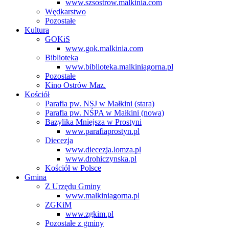
www.szsostrow.malkinia.com
Wędkarstwo
Pozostałe
Kultura
GOKiS
www.gok.malkinia.com
Biblioteka
www.biblioteka.malkiniagorna.pl
Pozostałe
Kino Ostrów Maz.
Kościół
Parafia pw. NSJ w Małkini (stara)
Parafia pw. NŚPA w Małkini (nowa)
Bazylika Mniejsza w Prostyni
www.parafiaprostyn.pl
Diecezja
www.diecezja.lomza.pl
www.drohiczynska.pl
Kościół w Polsce
Gmina
Z Urzędu Gminy
www.malkiniagorna.pl
ZGKiM
www.zgkim.pl
Pozostałe z gminy