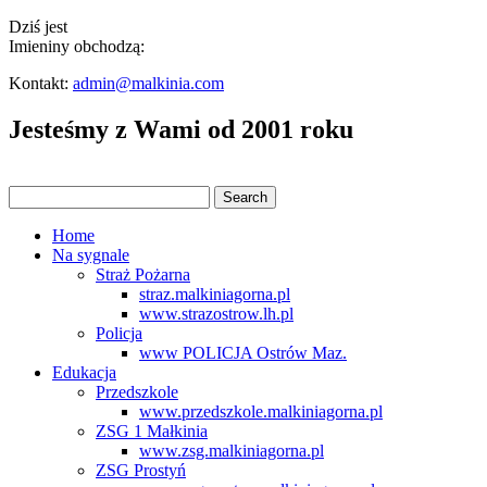
Dziś jest
Imieniny obchodzą:
Kontakt:
admin@malkinia.com
Jesteśmy z Wami od 2001 roku
Home
Na sygnale
Straż Pożarna
straz.malkiniagorna.pl
www.strazostrow.lh.pl
Policja
www POLICJA Ostrów Maz.
Edukacja
Przedszkole
www.przedszkole.malkiniagorna.pl
ZSG 1 Małkinia
www.zsg.malkiniagorna.pl
ZSG Prostyń