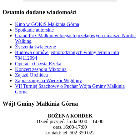
Ostatnio dodane wiadomości
Kino w GOKiS Małkinia Górna
Spotkanie autorskie
Grand Prix Małkini w biegach przełajowych i marszu Nordic
Walking
Życzenia świąteczne
Budowa domów jednorodzinnych wolny termin info
784112994
Operacja Czysta Rzeka
Koncert zespołu Mixtoura
Zajazd Orchidea
Zapraszamy na Wieczór Wigilijny
VII Turniej Szachowy o Puchar Wójta Gminy Małkinia
Górna
Wójt Gminy Małkinia Górna
BOŻENA KORDEK
Dzień przyjęć: środa 9:00 – 14:00
oraz 16:00-17:00
kontakt: tel. 502 359 022