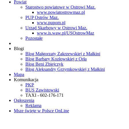
Powiat
Starostwo powiatowe w Ostrowi Maz.
www.powiatostrowmaz.pl
PUP Ostrów Maz.
www.pupom.pl
Urząd Skarbowy w Ostrowi Maz.
www.is.waw.pl/USOstrowMaz
Pozostałe
Blogi
Blog Małgorzaty Zakrzewskiej z Małkini
Blog Barbary Kozłowskiej z Orła
Blog Beni Zbiejczyk
Blog Aleksandry Grzymkowskiej z Małkini
Mapa
Komunikacja
PKP
BUS Zawistowski
TAXI - 602-176-171
Ogłoszenia
Reklama
Msze święte w Polsce OnLine