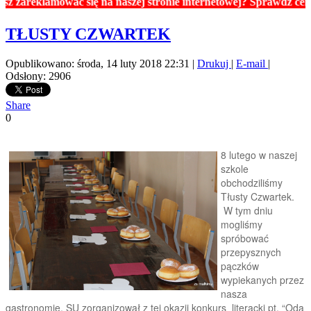
klamować się na naszej stronie internetowej? Sprawdź ceny rekla
TŁUSTY CZWARTEK
Opublikowano: środa, 14 luty 2018 22:31
|
Drukuj
|
E-mail
|
Odsłony: 2906
Share
0
8 lutego w naszej
szkole
obchodziliśmy
Tłusty Czwartek.
W tym dniu
mogliśmy
spróbować
przepysznych
pączków
wypiekanych przez
nasza
gastronomię. SU zorganizował z tej okazji konkurs literacki pt. “Oda