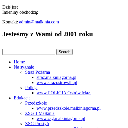
Dziś jest
Imieniny obchodzą:
Kontakt:
admin@malkinia.com
Jesteśmy z Wami od 2001 roku
Home
Na sygnale
Straż Pożarna
straz.malkiniagorna.pl
www.strazostrow.lh.pl
Policja
www POLICJA Ostrów Maz.
Edukacja
Przedszkole
www.przedszkole.malkiniagorna.pl
ZSG 1 Małkinia
www.zsg.malkiniagorna.pl
ZSG Prostyń