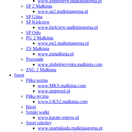
www.zsgprostyn.malkiniagorna.pl
SP 2 Małkinia
www.sp2.malkiniagorna.pl
SP Glina
SP Kiełczew
www.kielczew.malkiniagorna.pl
SP Orło
PG 2 Małkinia
www.pg2.malkiniagorna.pl
ZS Małkinia
www.zsmalkinia.pl
Pozostałe
www.zlobekjezynka.malkinia.com
ZSG 2 Małkinia
Sport
Piłka nożna
www.MKS.malkinia.com
www.ampgool.pl
Piłka ręczna
www.UKS2.malkinia.com
Biegi
Sztuki walki
www.karate-ostrow.pl
Sport szkolny
www.spartakiada.malkiniagorna.pl