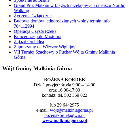
Spotkanie autorskie
Grand Prix Małkini w biegach przełajowych i marszu Nordic
Walking
Życzenia świąteczne
Budowa domów jednorodzinnych wolny termin info
784112994
Operacja Czysta Rzeka
Koncert zespołu Mixtoura
Zajazd Orchidea
Zapraszamy na Wieczór Wigilijny
VII Turniej Szachowy o Puchar Wójta Gminy Małkinia
Górna
Wójt Gminy Małkinia Górna
BOŻENA KORDEK
Dzień przyjęć: środa 9:00 – 14:00
oraz 16:00-17:00
kontakt: tel. 502 359 022
lub 29 6442975
e-mail:
wojt@malkiniagorna.pl
bozenakordek@wp.pl
www.malkiniagorna.pl