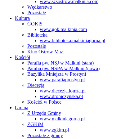
www.szsostrow.malkinia.com
Wędkarstwo
Pozostałe
Kultura
GOKiS
www.gok.malkinia.com
Biblioteka
www.biblioteka.malkiniagorna.pl
Pozostałe
Kino Ostrów Maz.
Kościół
Parafia pw. NSJ w Małkini (stara)
Parafia pw. NŚPA w Małkini (nowa)
Bazylika Mniejsza w Prostyni
www.parafiaprostyn.pl
Diecezja
www.diecezja.lomza.pl
www.drohiczynska.pl
Kościół w Polsce
Gmina
Z Urzędu Gminy
www.malkiniagorna.pl
ZGKiM
www.zgkim.pl
Pozostałe z gminy