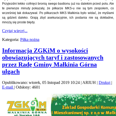
Przyjezdni lekko cofnięci bronią swego bastionu już na dalekim przed polu. Ale
te pierwsze minuty pokazały, że piłkarze MKS-u nie są tym zespołem, co
wcześniej tak dokazywał. Po piłkarzach MKS Małkinia było widać, że myślami
są gdzieś daleko. Grają zbyt asekuracyjnie, ich podania nie są dokładne,
mnożą się proste błędy.
Czytaj więcej...
Kategoria:
Piłka nożna
Informacja ZGKiM o wysokości
obowiązujących taryf i zastosowanych
przez Radę Gminy Małkinia Górna
ulgach
Opublikowano: wtorek, 05 listopad 2019 10:24
|
ARIUH
|
Drukuj
|
E-mail
| Odsłony: 4601