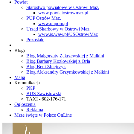
Powiat
Starostwo powiatowe w Ostrowi Maz.
www.powiatostrowmaz.pl
PUP Ostrów Maz.
www.pupom.pl
Urząd Skarbowy w Ostrowi Maz.
www.is.waw.pl/USOstrowMaz
Pozostałe
Blogi
Blog Małgorzaty Zakrzewskiej z Małkini
Blog Barbary Kozłowskiej z Orła
Blog Beni Zbiejczyk
Blog Aleksandry Grzymkowskiej z Małkini
Mapa
Komunikacja
PKP
BUS Zawistowski
TAXI - 602-176-171
Ogłoszenia
Reklama
Msze święte w Polsce OnLine