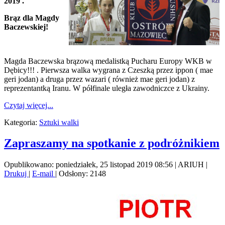
2019 .
Brąz dla Magdy
Baczewskiej!
Magda Baczewska brązową medalistką Pucharu Europy WKB w
Dębicy!!! . Pierwsza walka wygrana z Czeszką przez ippon ( mae
geri jodan) a druga przez wazari ( również mae geri jodan) z
reprezentantką Iranu. W półfinale uległa zawodniczce z Ukrainy.
Czytaj więcej...
Kategoria:
Sztuki walki
Zapraszamy na spotkanie z podróżnikiem
Opublikowano: poniedziałek, 25 listopad 2019 08:56
|
ARIUH
|
Drukuj
|
E-mail
| Odsłony: 2148