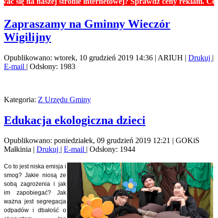
stronie internetowej? Sprawdź ceny reklam. Cennik znajdziesz w 
Zapraszamy na Gminny Wieczór
Wigilijny
Opublikowano: wtorek, 10 grudzień 2019 14:36
|
ARIUH
|
Drukuj
|
E-mail
| Odsłony: 1983
Kategoria:
Z Urzędu Gminy
Edukacja ekologiczna dzieci
Opublikowano: poniedziałek, 09 grudzień 2019 12:21
|
GOKiS
Małkinia
|
Drukuj
|
E-mail
| Odsłony: 1944
Co to jest niska emisja i
smog? Jakie niosą ze
sobą zagrożenia i jak
im zapobiegać? Jak
ważna jest segregacja
odpadów i dbałość o