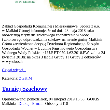
Zakład Gospodarki Komunalnej i Mieszkaniowej Spółka z o.o.
w Małkini Górnej informuje, że od dnia 23 maja 2018 roku
obowiązują taryfy dla zbiorowego zaopatrzenia w wodę
i zbiorowego odprowadzania ścieków na terenie gminy Małkinia
Górna zatwierdzone decyzją Dyrektora Regionalnego Zarządu
Gospodarki Wodnej w Lublinie Państwowego Gospodarstwa
Wodnego Wody Polskie nr LU.RET.070.1.62.2018.PW z dnia 24
kwietnia 2018r. na okres 3 lat dla Grupy 1 i Grupy 2 odbiorców
w wysokości
:
Czytaj więcej...
Kategoria:
ZGKiM
Turniej Szachowy
Opublikowano: poniedziałek, 04 listopad 2019 13:58
|
GOKiS
Małkinia
|
Drukuj
|
E-mail
| Odsłony: 2118