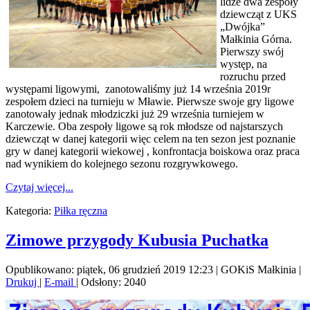
lidze dwa zespoły
dziewcząt z UKS
„Dwójka”
Małkinia Górna.
Pierwszy swój
występ, na
rozruchu przed
występami ligowymi, zanotowaliśmy już 14 września 2019r
zespołem dzieci na turnieju w Mławie. Pierwsze swoje gry ligowe
zanotowały jednak młodziczki już 29 września turniejem w
Karczewie. Oba zespoły ligowe są rok młodsze od najstarszych
dziewcząt w danej kategorii więc celem na ten sezon jest poznanie
gry w danej kategorii wiekowej , konfrontacja boiskowa oraz praca
nad wynikiem do kolejnego sezonu rozgrywkowego.
Czytaj więcej...
Kategoria:
Piłka ręczna
Zimowe przygody Kubusia Puchatka
Opublikowano: piątek, 06 grudzień 2019 12:23
|
GOKiS Małkinia
|
Drukuj
|
E-mail
| Odsłony: 2040