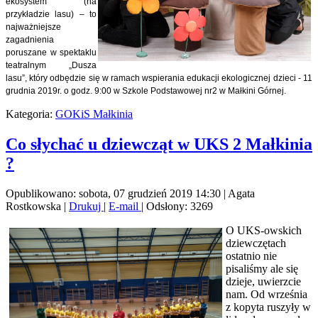
ekosystem (na
przykładzie lasu) – to
najważniejsze
zagadnienia
poruszane w spektaklu
teatralnym „Dusza
lasu”, który odbędzie się w ramach wspierania edukacji ekologicznej dzieci - 11
grudnia 2019r. o godz. 9:00 w Szkole Podstawowej nr2 w Małkini Górnej.
Kategoria:
GOKiS Małkinia
Co słychać u dziewcząt w UKS 2 Małkinia
?
Opublikowano: sobota, 07 grudzień 2019 14:30
|
Agata
Rostkowska
|
Drukuj
|
E-mail
| Odsłony: 3269
O UKS-owskich
dziewczętach
ostatnio nie
pisaliśmy ale się
dzieje, uwierzcie
nam. Od września
z kopyta ruszyły w