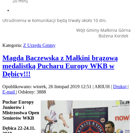
20 min),
Utrudnienia w komunikacji będą trwały około 10 dni.
Wójt Gminy Małkinia Górna
Bożena Kordek
Kategoria:
Z Urzędu Gminy
Magda Baczewska z Małkini brązową
medalistką Pucharu Europy WKB w
Dębicy!!!
Opublikowano: wtorek, 26 listopad 2019 12:51
|
ARIUH
|
Drukuj
|
E-mail
| Odsłony: 3888
Puchar Europy
Juniorów i
Mistrzostwa Open
Seniorów WKB
Dębica 22-24.11.