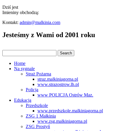
Dziś jest
Imieniny obchodzą:
Kontakt:
admin@malkinia.com
Jesteśmy z Wami od 2001 roku
Home
Na sygnale
Straż Pożarna
straz.malkiniagorna.pl
www.strazostrow.lh.pl
Policja
www POLICJA Ostrów Maz.
Edukacja
Przedszkole
www.przedszkole.malkiniagorna.pl
ZSG 1 Małkinia
www.zsg.malkiniagorna.pl
ZSG Prostyń