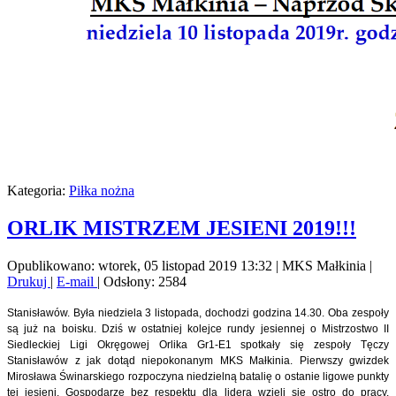
Kategoria:
Piłka nożna
ORLIK MISTRZEM JESIENI 2019!!!
Opublikowano: wtorek, 05 listopad 2019 13:32
|
MKS Małkinia
|
Drukuj
|
E-mail
| Odsłony: 2584
Stanisławów. Była niedziela 3 listopada, dochodzi godzina 14.30. Oba zespoły
są już na boisku. Dziś w ostatniej kolejce rundy jesiennej o Mistrzostwo II
Siedleckiej Ligi Okręgowej Orlika Gr1-E1 spotkały się zespoły Tęczy
Stanisławów z jak dotąd niepokonanym MKS Małkinia. Pierwszy gwizdek
Mirosława Świnarskiego rozpoczyna niedzielną batalię o ostanie ligowe punkty
tej jesieni. Gospodarze bez respektu dla lidera wzięli się ostro do pracy.