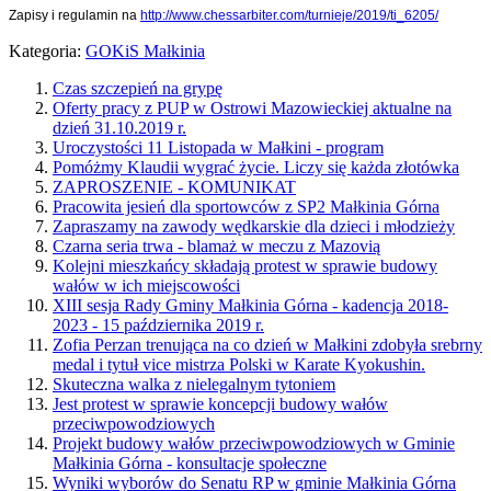
Zapisy i regulamin na
http://www.chessarbiter.com/turnieje/2019/ti_6205/
Kategoria:
GOKiS Małkinia
Czas szczepień na grypę
Oferty pracy z PUP w Ostrowi Mazowieckiej aktualne na
dzień 31.10.2019 r.
Uroczystości 11 Listopada w Małkini - program
Pomóżmy Klaudii wygrać życie. Liczy się każda złotówka
ZAPROSZENIE - KOMUNIKAT
Pracowita jesień dla sportowców z SP2 Małkinia Górna
Zapraszamy na zawody wędkarskie dla dzieci i młodzieży
Czarna seria trwa - blamaż w meczu z Mazovią
Kolejni mieszkańcy składają protest w sprawie budowy
wałów w ich miejscowości
XIII sesja Rady Gminy Małkinia Górna - kadencja 2018-
2023 - 15 października 2019 r.
Zofia Perzan trenująca na co dzień w Małkini zdobyła srebrny
medal i tytuł vice mistrza Polski w Karate Kyokushin.
Skuteczna walka z nielegalnym tytoniem
Jest protest w sprawie koncepcji budowy wałów
przeciwpowodziowych
Projekt budowy wałów przeciwpowodziowych w Gminie
Małkinia Górna - konsultacje społeczne
Wyniki wyborów do Senatu RP w gminie Małkinia Górna