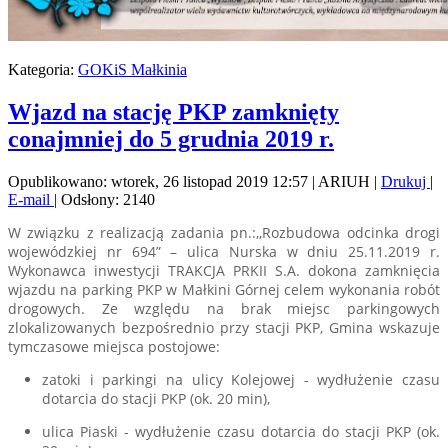
Kategoria:
GOKiS Małkinia
Wjazd na stację PKP zamknięty
conajmniej do 5 grudnia 2019 r.
Opublikowano: wtorek, 26 listopad 2019 12:57
|
ARIUH
|
Drukuj
|
E-mail
| Odsłony: 2140
W związku z realizacją zadania pn.:,,Rozbudowa odcinka drogi
wojewódzkiej nr 694” – ulica Nurska w dniu 25.11.2019 r.
Wykonawca inwestycji TRAKCJA PRKII S.A. dokona zamknięcia
wjazdu na parking PKP w Małkini Górnej celem wykonania robót
drogowych. Ze względu na brak miejsc parkingowych
zlokalizowanych bezpośrednio przy stacji PKP, Gmina wskazuje
tymczasowe miejsca postojowe:
zatoki i parkingi na ulicy Kolejowej - wydłużenie czasu
dotarcia do stacji PKP (ok. 20 min),
ulica Piaski - wydłużenie czasu dotarcia do stacji PKP (ok.