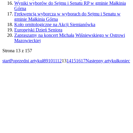
Wyniki wyborów do Sejmu i Senatu RP w gminie Małkinia
Górna
Frekwencja wyborcza w wyborach do Sejmu i Senatu w
gminie Małkinia Górna
Koło ornitologiczne na Akcji Siemianówka
Europejski Dzień Seniora
Zapraszamy na koncert Michałą Wiśniewskiego w Ostrowi
Mazowieckiej
Strona 13 z 157
start
Poprzedni artykuł
8
9
10
11
12
13
14
15
16
17
Następny artykuł
koniec