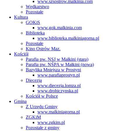
www.szsostrow.malkinia.com
Wędkarstwo
Pozostałe
Kultura
GOKiS
www.gok.malkinia.com
Biblioteka
www.biblioteka.malkiniagorna.pl
Pozostałe
Kino Ostrów Maz.
Kościół
Parafia pw. NSJ w Małkini (stara)
Parafia pw. NŚPA w Małkini (nowa)
Bazylika Mniejsza w Prostyni
www.parafiaprostyn.pl
Diecezja
www.diecezja.lomza.pl
www.drohiczynska.pl
Kościół w Polsce
Gmina
Z Urzędu Gminy
www.malkiniagorna.pl
ZGKiM
www.zgkim.pl
Pozostałe z gminy