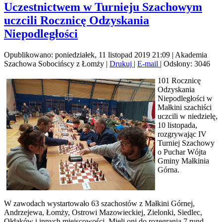
Uczestnictwem w Turnieju Szachowym
uczcili Rocznicę Odzyskania
Niepodległości
Opublikowano: poniedziałek, 11 listopad 2019 21:09
|
Akademia
Szachowa Sobocińscy z Łomży
|
Drukuj
|
E-mail
| Odsłony: 3046
101 Rocznicę
Odzyskania
Niepodległości w
Małkini szachiści
uczcili w niedzielę,
10 listopada,
rozgrywając IV
Turniej Szachowy
o Puchar Wójta
Gminy Małkinia
Górna.
W zawodach wystartowało 63 szachostów z Małkini Górnej,
Andrzejewa, Łomży, Ostrowi Mazowieckiej, Zielonki, Siedlec,
Ołdaków i innych miejscowości. Mieli oni do rozegrania 7 rund