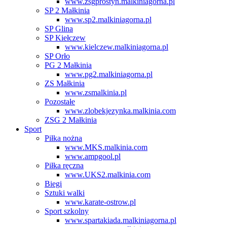
www.zsgprostyn.malkiniagorna.pl
SP 2 Małkinia
www.sp2.malkiniagorna.pl
SP Glina
SP Kiełczew
www.kielczew.malkiniagorna.pl
SP Orło
PG 2 Małkinia
www.pg2.malkiniagorna.pl
ZS Małkinia
www.zsmalkinia.pl
Pozostałe
www.zlobekjezynka.malkinia.com
ZSG 2 Małkinia
Sport
Piłka nożna
www.MKS.malkinia.com
www.ampgool.pl
Piłka ręczna
www.UKS2.malkinia.com
Biegi
Sztuki walki
www.karate-ostrow.pl
Sport szkolny
www.spartakiada.malkiniagorna.pl