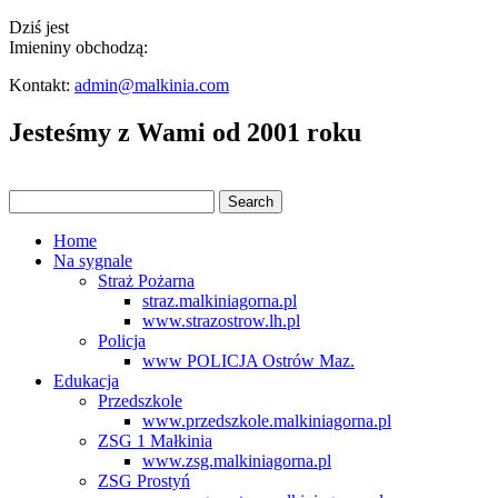
Dziś jest
Imieniny obchodzą:
Kontakt:
admin@malkinia.com
Jesteśmy z Wami od 2001 roku
Home
Na sygnale
Straż Pożarna
straz.malkiniagorna.pl
www.strazostrow.lh.pl
Policja
www POLICJA Ostrów Maz.
Edukacja
Przedszkole
www.przedszkole.malkiniagorna.pl
ZSG 1 Małkinia
www.zsg.malkiniagorna.pl
ZSG Prostyń