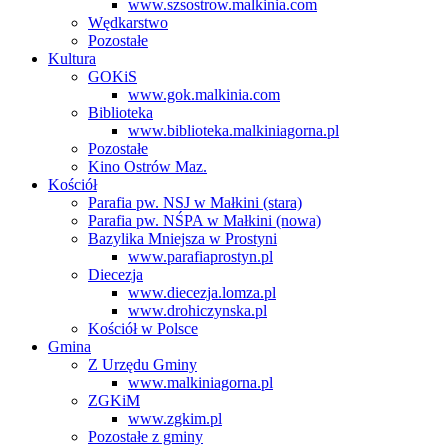
www.szsostrow.malkinia.com
Wędkarstwo
Pozostałe
Kultura
GOKiS
www.gok.malkinia.com
Biblioteka
www.biblioteka.malkiniagorna.pl
Pozostałe
Kino Ostrów Maz.
Kościół
Parafia pw. NSJ w Małkini (stara)
Parafia pw. NŚPA w Małkini (nowa)
Bazylika Mniejsza w Prostyni
www.parafiaprostyn.pl
Diecezja
www.diecezja.lomza.pl
www.drohiczynska.pl
Kościół w Polsce
Gmina
Z Urzędu Gminy
www.malkiniagorna.pl
ZGKiM
www.zgkim.pl
Pozostałe z gminy