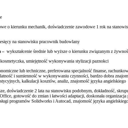
ne
owe o kierunku mechanik, doświadczenie zawodowe 1 rok na stanowi
esięcy na stanowisku pracownik budowlany
h –
wykształcenie średnie lub wyższe o kierunku związanym z żywnoś
 kosmetyczka, umiejętność wykonywania stylizacji paznokci
nomiczne lub techniczne, preferowana specjalność finanse, rachunkowo
latność i sumienność w wykonywaniu czynności, bardzo dobra znajom
tycyjnych, kalkulacji kosztów, analiz, znajomość języka angielskiego
sze, doświadczenie 2 lata na stanowisku podobnym, dokładność, skru
ffice, gotowość do zmian i łatwości adaptacji, doskonała organizacj
sługi programów Solidworks i Autocad, znajomość języka angielskieg