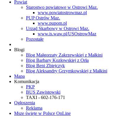
Powiat
Starostwo powiatowe w Ostrowi Maz.
www.powiatostrowmaz.pl
PUP Ostrów Maz.
www.pupom.pl
Urząd Skarbowy w Ostrowi Maz.
www.is.waw.pl/USOstrowMaz
Pozostałe
Blogi
Blog Małgorzaty Zakrzewskiej z Małkini
Blog Barbary Kozłowskiej z Orła
Blog Beni Zbiejczyk
Blog Aleksandry Grzymkowskiej z Małkini
Mapa
Komunikacja
PKP
BUS Zawistowski
TAXI - 602-176-171
Ogłoszenia
Reklama
Msze święte w Polsce OnLine