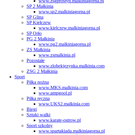
www.zsgprostyn.malkiniagorna.pl
SP 2 Małkinia
www.sp2.malkiniagorna.pl
SP Glina
SP Kiełczew
www.kielczew.malkiniagorna.pl
SP Orło
PG 2 Małkinia
www.pg2.malkiniagorna.pl
ZS Małkinia
www.zsmalkinia.pl
Pozostałe
www.zlobekjezynka.malkinia.com
ZSG 2 Małkinia
Sport
Piłka nożna
www.MKS.malkinia.com
www.ampgool.pl
Piłka ręczna
www.UKS2.malkinia.com
Biegi
Sztuki walki
www.karate-ostrow.pl
Sport szkolny
www.spartakiada.malkiniagorna.pl