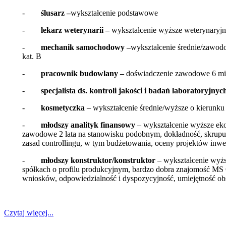
-
ślusarz –
wykształcenie podstawowe
-
lekarz weterynarii –
wykształcenie wyższe weterynaryj
-
mechanik samochodowy –
wykształcenie średnie/zawod
kat. B
-
pracownik budowlany –
doświadczenie zawodowe 6 mi
-
specjalista ds. kontroli jakości i badań laboratoryjnyc
-
kosmetyczka
– wykształcenie średnie/wyższe o kierunku
-
młodszy analityk finansowy
– wykształcenie wyższe eko
zawodowe 2 lata na stanowisku podobnym, dokładność, skrupu
zasad controllingu, w tym budżetowania, oceny projektów inwes
-
młodszy konstruktor/konstruktor
– wykształcenie wyż
spółkach o profilu produkcyjnym, bardzo dobra znajomość MS O
wniosków, odpowiedzialność i dyspozycyjność, umiejętność ob
Czytaj więcej...