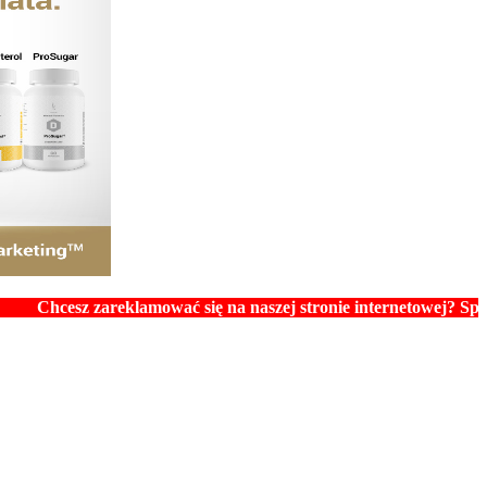
sz zareklamować się na naszej stronie internetowej? Sprawdź ceny