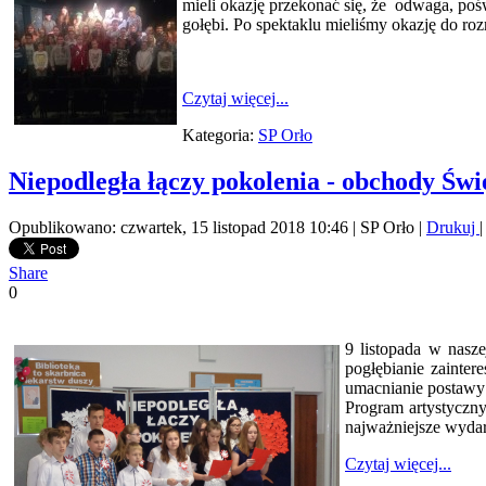
mieli okazję przekonać się, że odwaga, po
gołębi. Po spektaklu mieliśmy okazję do ro
Czytaj więcej...
Kategoria:
SP Orło
Niepodległa łączy pokolenia - obchody Świ
Opublikowano: czwartek, 15 listopad 2018 10:46
|
SP Orło
|
Drukuj
Share
0
9 listopada w nasze
pogłębianie zainter
umacnianie postawy 
Program artystyczny
najważniejsze wydarz
Czytaj więcej...