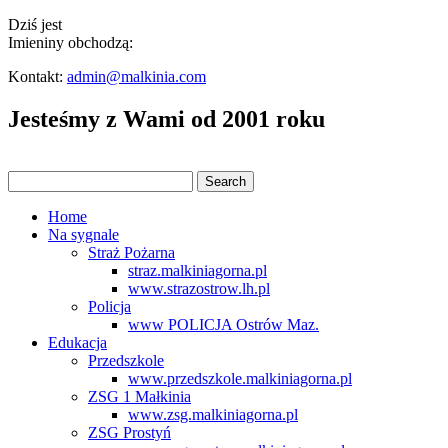
Dziś jest
Imieniny obchodzą:
Kontakt:
admin@malkinia.com
Jesteśmy z Wami od 2001 roku
Home
Na sygnale
Straż Pożarna
straz.malkiniagorna.pl
www.strazostrow.lh.pl
Policja
www POLICJA Ostrów Maz.
Edukacja
Przedszkole
www.przedszkole.malkiniagorna.pl
ZSG 1 Małkinia
www.zsg.malkiniagorna.pl
ZSG Prostyń