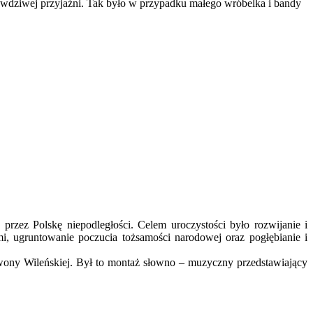
awdziwej przyjaźni. Tak było w przypadku małego wróbelka i bandy
przez Polskę niepodległości. Celem uroczystości było rozwijanie i
mi, ugruntowanie poczucia tożsamości narodowej oraz pogłębianie i
Iwony Wileńskiej. Był to montaż słowno – muzyczny przedstawiający