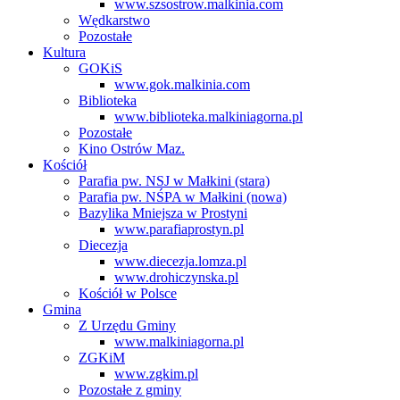
www.szsostrow.malkinia.com
Wędkarstwo
Pozostałe
Kultura
GOKiS
www.gok.malkinia.com
Biblioteka
www.biblioteka.malkiniagorna.pl
Pozostałe
Kino Ostrów Maz.
Kościół
Parafia pw. NSJ w Małkini (stara)
Parafia pw. NŚPA w Małkini (nowa)
Bazylika Mniejsza w Prostyni
www.parafiaprostyn.pl
Diecezja
www.diecezja.lomza.pl
www.drohiczynska.pl
Kościół w Polsce
Gmina
Z Urzędu Gminy
www.malkiniagorna.pl
ZGKiM
www.zgkim.pl
Pozostałe z gminy