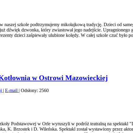
m w naszej szkole podtrzymujemy mikołajkową tradycję. Dzieci od same
 już dźwięk dzwonka, który zwiastował jego nadejście. Upragnionego 
zenty dzieci zaśpiewały ulubione kolędy. W całej szkole czuć było po
 Kotłownia w Ostrowi Mazowieckiej
uj
|
E-mail
| Odsłony: 2560
I Szkoły Podstawowej w Orle wyruszyli w podróż teatralną na spektakl
a, K. Brzostek i D. Wileńska. Spektakl został wystawiony przez akt