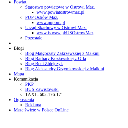
Powiat
Starostwo powiatowe w Ostrowi Maz.
www.powiatostrowmaz.pl
PUP Ostrów Maz.
www.pupom.pl
Urząd Skarbowy w Ostrowi Maz.
www.is.waw.pl/USOstrowMaz
Pozostałe
Blogi
Blog Małgorzaty Zakrzewskiej z Małkini
Blog Barbary Kozłowskiej z Orła
Blog Beni Zbiejczyk
Blog Aleksandry Grzymkowskiej z Małkini
Mapa
Komunikacja
PKP
BUS Zawistowski
TAXI - 602-176-171
Ogłoszenia
Reklama
Msze święte w Polsce OnLine