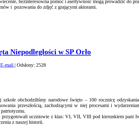
świecenie, bezinteresowna pomoc i asertywność mogą prowadzić do pr
zmów i pozowania do zdjęć z grającymi aktorami.
ęta Niepodległości w SP Orło
|
E-mail
| Odsłony: 2528
j szkole obchodziliśmy narodowe święto – 100 rocznicę odzyskania 
esowania przeszłością, zachodzącymi w niej procesami i wydarzenia
patriotyzmu.
 przygotowali uczniowie z klas: VI, VII, VIII pod kierunkiem pani 
enia z naszej historii.