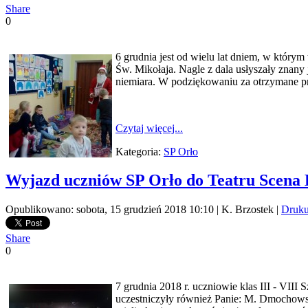
Share
0
6 grudnia jest od wielu lat dniem, w który
Św. Mikołaja. Nagle z dala usłyszały znany
niemiara. W podziękowaniu za otrzymane pre
Czytaj więcej...
Kategoria:
SP Orło
Wyjazd uczniów SP Orło do Teatru Scena
Opublikowano: sobota, 15 grudzień 2018 10:10
|
K. Brzostek
|
Druk
Share
0
7 grudnia 2018 r. uczniowie klas III - VII
uczestniczyły również Panie: M. Dmochowsk