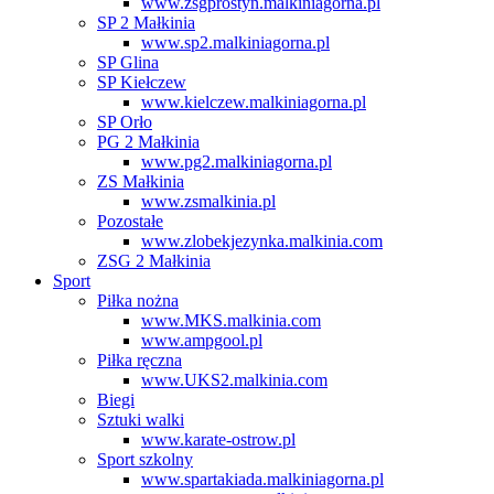
www.zsgprostyn.malkiniagorna.pl
SP 2 Małkinia
www.sp2.malkiniagorna.pl
SP Glina
SP Kiełczew
www.kielczew.malkiniagorna.pl
SP Orło
PG 2 Małkinia
www.pg2.malkiniagorna.pl
ZS Małkinia
www.zsmalkinia.pl
Pozostałe
www.zlobekjezynka.malkinia.com
ZSG 2 Małkinia
Sport
Piłka nożna
www.MKS.malkinia.com
www.ampgool.pl
Piłka ręczna
www.UKS2.malkinia.com
Biegi
Sztuki walki
www.karate-ostrow.pl
Sport szkolny
www.spartakiada.malkiniagorna.pl