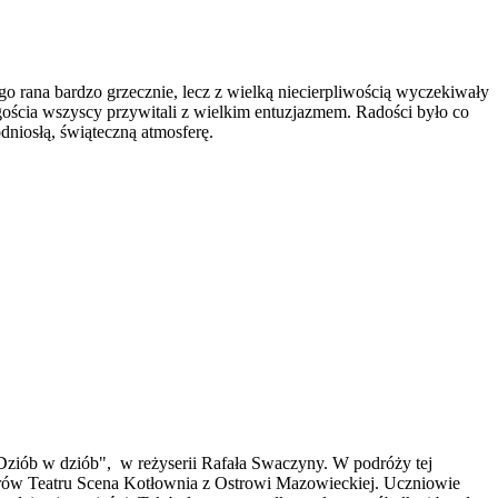
go rana bardzo grzecznie, lecz z wielką niecierpliwością wyczekiwały
gościa wszyscy przywitali z wielkim entuzjazmem. Radości było co
dniosłą, świąteczną atmosferę.
 "Dziób w dziób", w reżyserii Rafała Swaczyny. W podróży tej
orów Teatru Scena Kotłownia z Ostrowi Mazowieckiej. Uczniowie