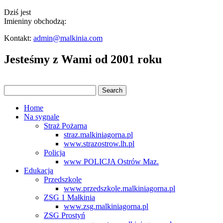
Dziś jest
Imieniny obchodzą:
Kontakt:
admin@malkinia.com
Jesteśmy z Wami od 2001 roku
Home
Na sygnale
Straż Pożarna
straz.malkiniagorna.pl
www.strazostrow.lh.pl
Policja
www POLICJA Ostrów Maz.
Edukacja
Przedszkole
www.przedszkole.malkiniagorna.pl
ZSG 1 Małkinia
www.zsg.malkiniagorna.pl
ZSG Prostyń