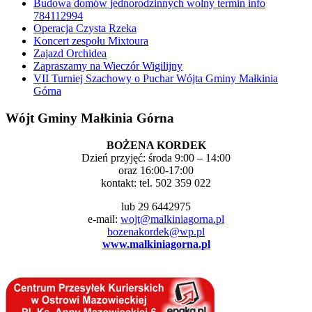
Budowa domów jednorodzinnych wolny termin info
784112994
Operacja Czysta Rzeka
Koncert zespołu Mixtoura
Zajazd Orchidea
Zapraszamy na Wieczór Wigilijny
VII Turniej Szachowy o Puchar Wójta Gminy Małkinia
Górna
Wójt Gminy Małkinia Górna
BOŻENA KORDEK
Dzień przyjęć: środa 9:00 – 14:00
oraz 16:00-17:00
kontakt: tel. 502 359 022
lub 29 6442975
e-mail:
wojt@malkiniagorna.pl
bozenakordek@wp.pl
www.malkiniagorna.pl