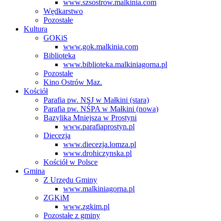
www.szsostrow.malkinia.com
Wędkarstwo
Pozostałe
Kultura
GOKiS
www.gok.malkinia.com
Biblioteka
www.biblioteka.malkiniagorna.pl
Pozostałe
Kino Ostrów Maz.
Kościół
Parafia pw. NSJ w Małkini (stara)
Parafia pw. NŚPA w Małkini (nowa)
Bazylika Mniejsza w Prostyni
www.parafiaprostyn.pl
Diecezja
www.diecezja.lomza.pl
www.drohiczynska.pl
Kościół w Polsce
Gmina
Z Urzędu Gminy
www.malkiniagorna.pl
ZGKiM
www.zgkim.pl
Pozostałe z gminy