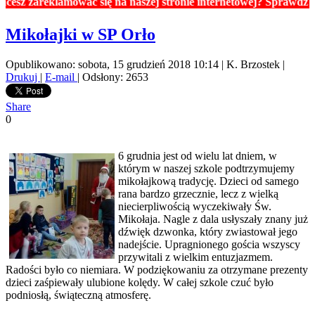
areklamować się na naszej stronie internetowej? Sprawdź ceny re
Mikołajki w SP Orło
Opublikowano: sobota, 15 grudzień 2018 10:14
|
K. Brzostek
|
Drukuj
|
E-mail
| Odsłony: 2653
Share
0
6 grudnia jest od wielu lat dniem, w
którym w naszej szkole podtrzymujemy
mikołajkową tradycję. Dzieci od samego
rana bardzo grzecznie, lecz z wielką
niecierpliwością wyczekiwały Św.
Mikołaja. Nagle z dala usłyszały znany już
dźwięk dzwonka, który zwiastował jego
nadejście. Upragnionego gościa wszyscy
przywitali z wielkim entuzjazmem.
Radości było co niemiara. W podziękowaniu za otrzymane prezenty
dzieci zaśpiewały ulubione kolędy. W całej szkole czuć było
podniosłą, świąteczną atmosferę.