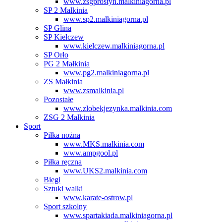
www.zsgprostyn.malkiniagorna.pl
SP 2 Małkinia
www.sp2.malkiniagorna.pl
SP Glina
SP Kiełczew
www.kielczew.malkiniagorna.pl
SP Orło
PG 2 Małkinia
www.pg2.malkiniagorna.pl
ZS Małkinia
www.zsmalkinia.pl
Pozostałe
www.zlobekjezynka.malkinia.com
ZSG 2 Małkinia
Sport
Piłka nożna
www.MKS.malkinia.com
www.ampgool.pl
Piłka ręczna
www.UKS2.malkinia.com
Biegi
Sztuki walki
www.karate-ostrow.pl
Sport szkolny
www.spartakiada.malkiniagorna.pl