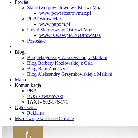
Powiat
Starostwo powiatowe w Ostrowi Maz.
www.powiatostrowmaz.pl
PUP Ostrów Maz.
www.pupom.pl
Urząd Skarbowy w Ostrowi Maz.
www.is.waw.pl/USOstrowMaz
Pozostałe
Blogi
Blog Małgorzaty Zakrzewskiej z Małkini
Blog Barbary Kozłowskiej z Orła
Blog Beni Zbiejczyk
Blog Aleksandry Grzymkowskiej z Małkini
Mapa
Komunikacja
PKP
BUS Zawistowski
TAXI - 602-176-171
Ogłoszenia
Reklama
Msze święte w Polsce OnLine