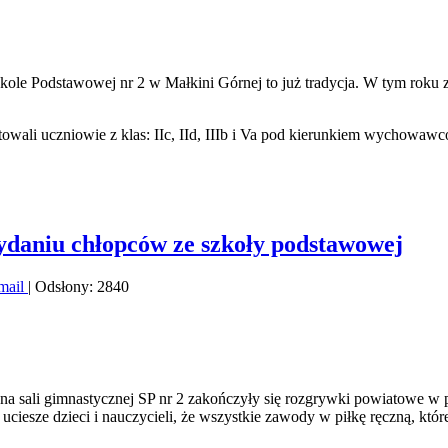
ole Podstawowej nr 2 w Małkini Górnej to już tradycja. W tym roku z
owali uczniowie z klas: IIc, IId, IIIb i Va pod kierunkiem wychowaw
ydaniu chłopców ze szkoły podstawowej
mail
| Odsłony: 2840
, na sali gimnastycznej SP nr 2 zakończyły się rozgrywki powiatowe 
 uciesze dzieci i nauczycieli, że wszystkie zawody w piłkę ręczną, któ