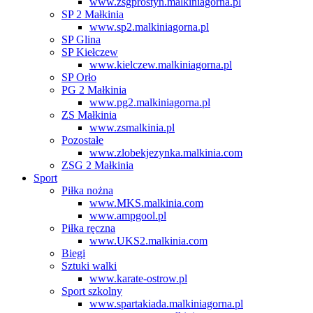
www.zsgprostyn.malkiniagorna.pl
SP 2 Małkinia
www.sp2.malkiniagorna.pl
SP Glina
SP Kiełczew
www.kielczew.malkiniagorna.pl
SP Orło
PG 2 Małkinia
www.pg2.malkiniagorna.pl
ZS Małkinia
www.zsmalkinia.pl
Pozostałe
www.zlobekjezynka.malkinia.com
ZSG 2 Małkinia
Sport
Piłka nożna
www.MKS.malkinia.com
www.ampgool.pl
Piłka ręczna
www.UKS2.malkinia.com
Biegi
Sztuki walki
www.karate-ostrow.pl
Sport szkolny
www.spartakiada.malkiniagorna.pl