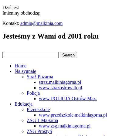
Dziś jest
Imieniny obchodzą:
Kontakt:
admin@malkinia.com
Jesteśmy z Wami od 2001 roku
Home
Na sygnale
Straż Pożarna
straz.malkiniagorna.pl
www.strazostrow.lh.pl
Policja
www POLICJA Ostrów Maz.
Edukacja
Przedszkole
www.przedszkole.malkiniagorna.pl
ZSG 1 Małkinia
www.zsg.malkiniagorna.pl
ZSG Prostyń