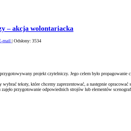
zy – akcja wolontariacka
E-mail
| Odsłony: 3534
go przygotowywany projekt czytelniczy. Jego celem było propagowanie 
my wybrać teksty, które chcemy zaprezentować, a następnie opracować s
asu zajęło przygotowanie odpowiednich strojów lub elementów scenografi