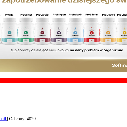
Chcesz
mail
| Odsłony: 4029