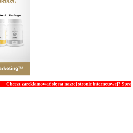
 zareklamować się na naszej stronie internetowej? Sprawdź ceny 