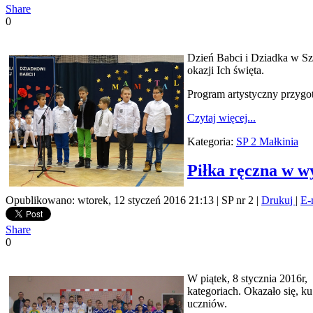
Share
0
Dzień Babci i Dziadka w Szk
okazji Ich święta.
Program artystyczny przygot
Czytaj więcej...
Kategoria:
SP 2 Małkinia
Piłka ręczna w w
Opublikowano: wtorek, 12 styczeń 2016 21:13
|
SP nr 2
|
Drukuj
|
E-
Share
0
W piątek, 8 stycznia 2016r
kategoriach. Okazało się, ku
uczniów.