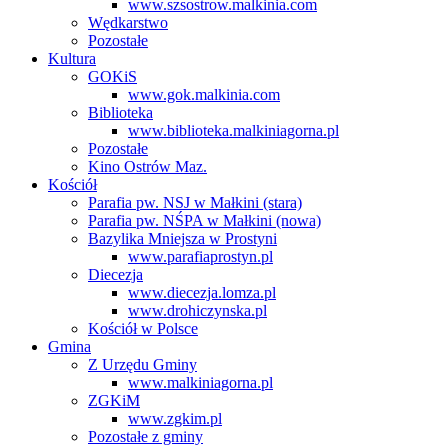
www.szsostrow.malkinia.com
Wędkarstwo
Pozostałe
Kultura
GOKiS
www.gok.malkinia.com
Biblioteka
www.biblioteka.malkiniagorna.pl
Pozostałe
Kino Ostrów Maz.
Kościół
Parafia pw. NSJ w Małkini (stara)
Parafia pw. NŚPA w Małkini (nowa)
Bazylika Mniejsza w Prostyni
www.parafiaprostyn.pl
Diecezja
www.diecezja.lomza.pl
www.drohiczynska.pl
Kościół w Polsce
Gmina
Z Urzędu Gminy
www.malkiniagorna.pl
ZGKiM
www.zgkim.pl
Pozostałe z gminy