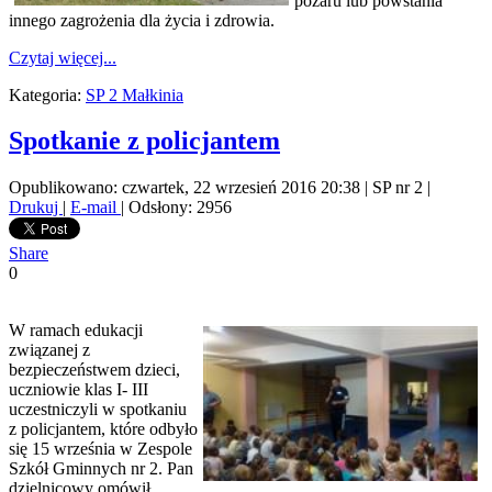
pożaru lub powstania
innego zagrożenia dla życia i zdrowia.
Czytaj więcej...
Kategoria:
SP 2 Małkinia
Spotkanie z policjantem
Opublikowano: czwartek, 22 wrzesień 2016 20:38
|
SP nr 2
|
Drukuj
|
E-mail
| Odsłony: 2956
Share
0
W ramach edukacji
związanej z
bezpieczeństwem dzieci,
uczniowie klas I- III
uczestniczyli w spotkaniu
z policjantem, które odbyło
się 15 września w Zespole
Szkół Gminnych nr 2. Pan
dzielnicowy omówił