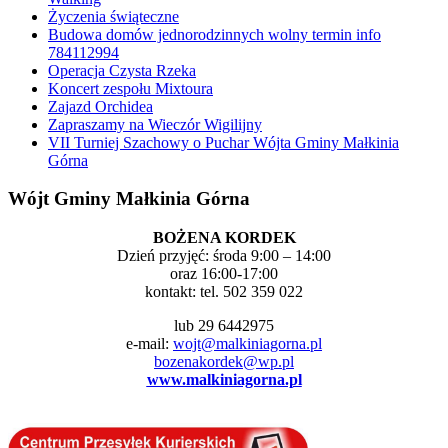
Życzenia świąteczne
Budowa domów jednorodzinnych wolny termin info
784112994
Operacja Czysta Rzeka
Koncert zespołu Mixtoura
Zajazd Orchidea
Zapraszamy na Wieczór Wigilijny
VII Turniej Szachowy o Puchar Wójta Gminy Małkinia
Górna
Wójt Gminy Małkinia Górna
BOŻENA KORDEK
Dzień przyjęć: środa 9:00 – 14:00
oraz 16:00-17:00
kontakt: tel. 502 359 022
lub 29 6442975
e-mail:
wojt@malkiniagorna.pl
bozenakordek@wp.pl
www.malkiniagorna.pl