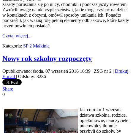
zasady poruszania się po ulicy, chodniku i podczas jazdy rowerem.
Zwrócił uwagę na niebezpieczeństwa, jakie mogą czyhać na dzieci
w kontaktach z obcymi, omówił sposoby unikania ich. Ponadto
podkreślił, jak ważną rolę pełnią elementy odblaskowe, które każdy
uczeń powinien posiadać.
Czytaj więcej...
Kategoria:
SP 2 Małkinia
Nowy rok szkolny rozpoczęty
Opublikowano: środa, 07 wrzesień 2016 10:39
|
ZSG nr 2
|
Drukuj
|
E-mail
| Odsłony: 3286
Share
0
Jak co roku 1 września
dziatwa szkolna, rodzice,
opiekunowie, nauczyciele i
pracownicy tłumnie
przybyli do szkoły, by