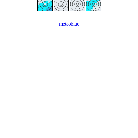
meteoblue