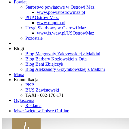
Powiat
Starostwo powiatowe w Ostrowi Maz.
www.powiatostrowmaz.pl
PUP Ostrów Maz.
www.pupom.pl
Urząd Skarbowy w Ostrowi Maz.
www.is.waw.pl/USOstrowMaz
Pozostałe
Blogi
Blog Małgorzaty Zakrzewskiej z Małkini
Blog Barbary Kozłowskiej z Orła
Blog Beni Zbiejczyk
Blog Aleksandry Grzymkowskiej z Małkini
Mapa
Komunikacja
PKP
BUS Zawistowski
TAXI - 602-176-171
Ogłoszenia
Reklama
Msze święte w Polsce OnLine