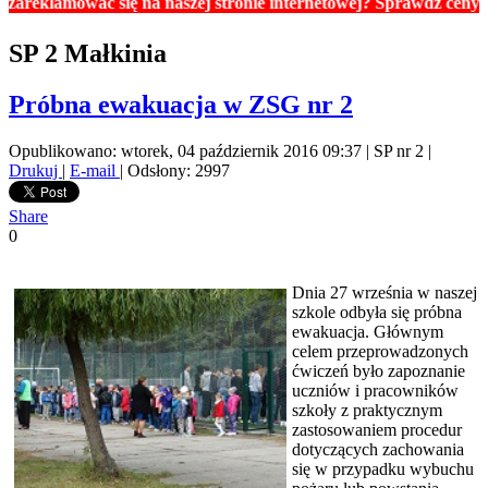
ować się na naszej stronie internetowej? Sprawdź ceny reklam. C
SP 2 Małkinia
Próbna ewakuacja w ZSG nr 2
Opublikowano: wtorek, 04 październik 2016 09:37
|
SP nr 2
|
Drukuj
|
E-mail
| Odsłony: 2997
Share
0
Dnia 27 września w naszej
szkole odbyła się próbna
ewakuacja. Głównym
celem przeprowadzonych
ćwiczeń było zapoznanie
uczniów i pracowników
szkoły z praktycznym
zastosowaniem procedur
dotyczących zachowania
się w przypadku wybuchu