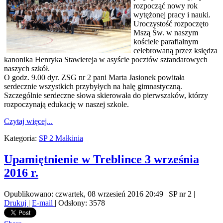
rozpocząć nowy rok
wytężonej pracy i nauki.
Uroczystość rozpoczęto
Mszą Św. w naszym
kościele parafialnym
celebrowaną przez księdza
kanonika Henryka Stawiereja w asyście pocztów sztandarowych
naszych szkół.
O godz. 9.00 dyr. ZSG nr 2 pani Marta Jasionek powitała
serdecznie wszystkich przybyłych na halę gimnastyczną.
Szczególnie serdeczne słowa skierowała do pierwszaków, którzy
rozpoczynają edukację w naszej szkole.
Czytaj więcej...
Kategoria:
SP 2 Małkinia
Upamiętnienie w Treblince 3 września
2016 r.
Opublikowano: czwartek, 08 wrzesień 2016 20:49
|
SP nr 2
|
Drukuj
|
E-mail
| Odsłony: 3578