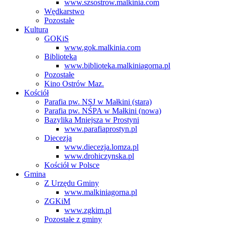
www.szsostrow.malkinia.com
Wędkarstwo
Pozostałe
Kultura
GOKiS
www.gok.malkinia.com
Biblioteka
www.biblioteka.malkiniagorna.pl
Pozostałe
Kino Ostrów Maz.
Kościół
Parafia pw. NSJ w Małkini (stara)
Parafia pw. NŚPA w Małkini (nowa)
Bazylika Mniejsza w Prostyni
www.parafiaprostyn.pl
Diecezja
www.diecezja.lomza.pl
www.drohiczynska.pl
Kościół w Polsce
Gmina
Z Urzędu Gminy
www.malkiniagorna.pl
ZGKiM
www.zgkim.pl
Pozostałe z gminy