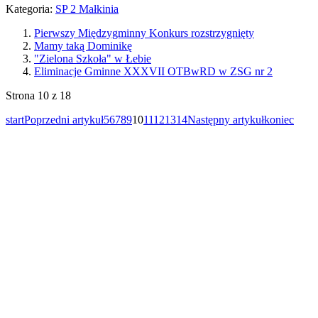
Kategoria:
SP 2 Małkinia
Pierwszy Międzygminny Konkurs rozstrzygnięty
Mamy taką Dominikę
"Zielona Szkoła" w Łebie
Eliminacje Gminne XXXVII OTBwRD w ZSG nr 2
Strona 10 z 18
start
Poprzedni artykuł
5
6
7
8
9
10
11
12
13
14
Następny artykuł
koniec