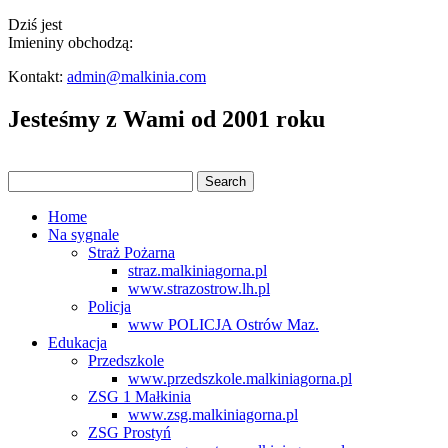
Dziś jest
Imieniny obchodzą:
Kontakt:
admin@malkinia.com
Jesteśmy z Wami od 2001 roku
Home
Na sygnale
Straż Pożarna
straz.malkiniagorna.pl
www.strazostrow.lh.pl
Policja
www POLICJA Ostrów Maz.
Edukacja
Przedszkole
www.przedszkole.malkiniagorna.pl
ZSG 1 Małkinia
www.zsg.malkiniagorna.pl
ZSG Prostyń