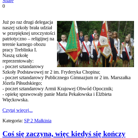
Share
0
Już po raz drugi delegacja
naszej szkoły brała udział
w przepięknej uroczystości
patriotyczno – religijnej na
terenie karnego obozu
pracy Treblinka I.
Naszą szkołę
reprezentowały:
- poczet sztandarowy
Szkoły Podstawowej nr 2 im. Fryderyka Chopina;
- poczet sztandarowy Publicznego Gimnazjum nr 2 im. Marszałka
Józefa Piłsudskiego;
- poczet sztandarowy Armii Krajowej Obwód Opocznik;
- opiekę sprawowały panie Maria Pekałowska i Elżbieta
Więckowska.
Czytaj więcej...
Kategoria:
SP 2 Małkinia
Coś się zaczyna, więc kiedyś się kończy