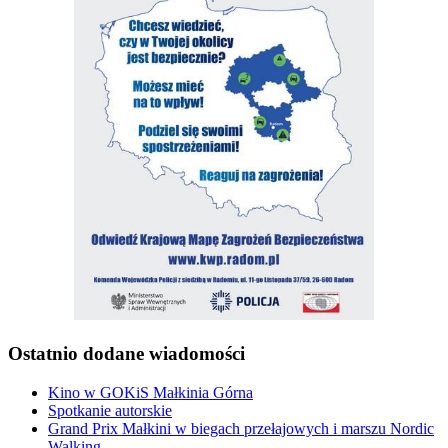
Ostatnio dodane wiadomości
Kino w GOKiS Małkinia Górna
Spotkanie autorskie
Grand Prix Małkini w biegach przełajowych i marszu Nordic
Walking