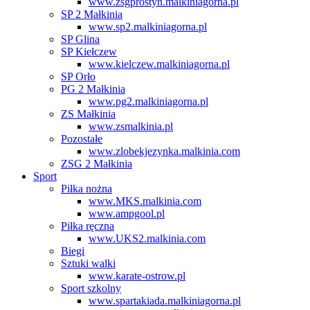
www.zsgprostyn.malkiniagorna.pl
SP 2 Małkinia
www.sp2.malkiniagorna.pl
SP Glina
SP Kiełczew
www.kielczew.malkiniagorna.pl
SP Orło
PG 2 Małkinia
www.pg2.malkiniagorna.pl
ZS Małkinia
www.zsmalkinia.pl
Pozostałe
www.zlobekjezynka.malkinia.com
ZSG 2 Małkinia
Sport
Piłka nożna
www.MKS.malkinia.com
www.ampgool.pl
Piłka ręczna
www.UKS2.malkinia.com
Biegi
Sztuki walki
www.karate-ostrow.pl
Sport szkolny
www.spartakiada.malkiniagorna.pl