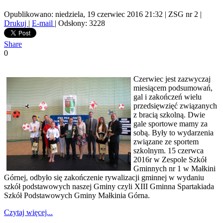
Opublikowano: niedziela, 19 czerwiec 2016 21:32
|
ZSG nr 2
|
Drukuj
|
E-mail
| Odsłony: 3228
Share
0
Czerwiec jest zazwyczaj
miesiącem podsumowań,
gal i zakończeń wielu
przedsięwzięć związanych
z bracią szkolną. Dwie
gale sportowe mamy za
sobą. Były to wydarzenia
związane ze sportem
szkolnym. 15 czerwca
2016r w Zespole Szkół
Gminnych nr 1 w Małkini
Górnej, odbyło się zakończenie rywalizacji gminnej w wydaniu
szkół podstawowych naszej Gminy czyli XIII Gminna Spartakiada
Szkół Podstawowych Gminy Małkinia Górna.
Czytaj więcej...