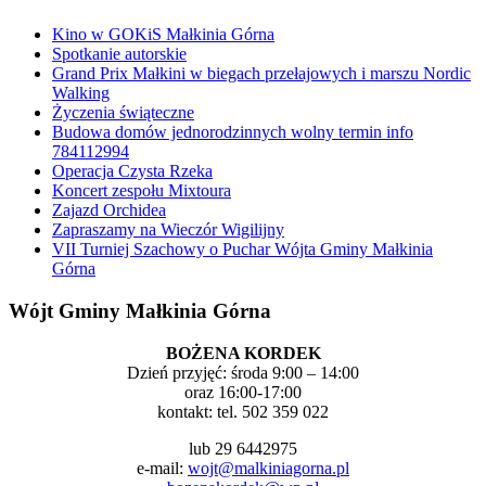
Kino w GOKiS Małkinia Górna
Spotkanie autorskie
Grand Prix Małkini w biegach przełajowych i marszu Nordic
Walking
Życzenia świąteczne
Budowa domów jednorodzinnych wolny termin info
784112994
Operacja Czysta Rzeka
Koncert zespołu Mixtoura
Zajazd Orchidea
Zapraszamy na Wieczór Wigilijny
VII Turniej Szachowy o Puchar Wójta Gminy Małkinia
Górna
Wójt Gminy Małkinia Górna
BOŻENA KORDEK
Dzień przyjęć: środa 9:00 – 14:00
oraz 16:00-17:00
kontakt: tel. 502 359 022
lub 29 6442975
e-mail:
wojt@malkiniagorna.pl