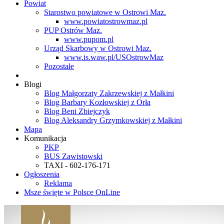
Powiat
Starostwo powiatowe w Ostrowi Maz.
www.powiatostrowmaz.pl
PUP Ostrów Maz.
www.pupom.pl
Urząd Skarbowy w Ostrowi Maz.
www.is.waw.pl/USOstrowMaz
Pozostałe
Blogi
Blog Małgorzaty Zakrzewskiej z Małkini
Blog Barbary Kozłowskiej z Orła
Blog Beni Zbiejczyk
Blog Aleksandry Grzymkowskiej z Małkini
Mapa
Komunikacja
PKP
BUS Zawistowski
TAXI - 602-176-171
Ogłoszenia
Reklama
Msze święte w Polsce OnLine