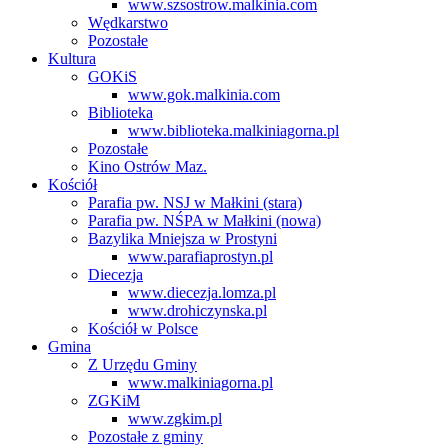
www.szsostrow.malkinia.com
Wędkarstwo
Pozostałe
Kultura
GOKiS
www.gok.malkinia.com
Biblioteka
www.biblioteka.malkiniagorna.pl
Pozostałe
Kino Ostrów Maz.
Kościół
Parafia pw. NSJ w Małkini (stara)
Parafia pw. NŚPA w Małkini (nowa)
Bazylika Mniejsza w Prostyni
www.parafiaprostyn.pl
Diecezja
www.diecezja.lomza.pl
www.drohiczynska.pl
Kościół w Polsce
Gmina
Z Urzędu Gminy
www.malkiniagorna.pl
ZGKiM
www.zgkim.pl
Pozostałe z gminy