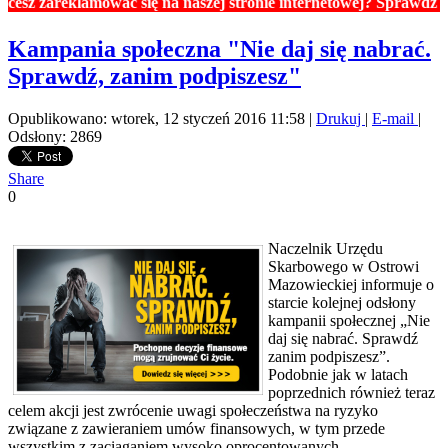
areklamować się na naszej stronie internetowej? Sprawdź ceny re
Kampania społeczna "Nie daj się nabrać.
Sprawdź, zanim podpiszesz"
Opublikowano: wtorek, 12 styczeń 2016 11:58
|
Drukuj
|
E-mail
|
Odsłony: 2869
Share
0
Naczelnik Urzędu
Skarbowego w Ostrowi
Mazowieckiej informuje o
starcie kolejnej odsłony
kampanii społecznej „Nie
daj się nabrać. Sprawdź
zanim podpiszesz”.
Podobnie jak w latach
poprzednich również teraz
celem akcji jest zwrócenie uwagi społeczeństwa na ryzyko
związane z zawieraniem umów finansowych, w tym przede
wszystkim z zaciąganiem wysoko oprocentowanych,