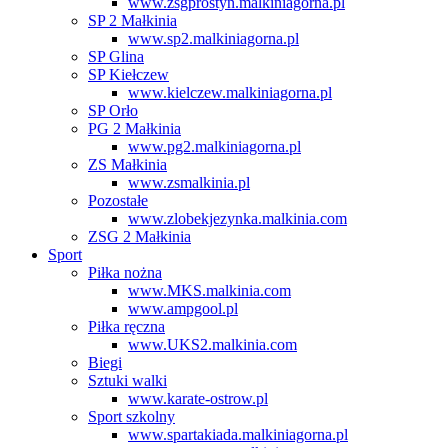
www.zsgprostyn.malkiniagorna.pl
SP 2 Małkinia
www.sp2.malkiniagorna.pl
SP Glina
SP Kiełczew
www.kielczew.malkiniagorna.pl
SP Orło
PG 2 Małkinia
www.pg2.malkiniagorna.pl
ZS Małkinia
www.zsmalkinia.pl
Pozostałe
www.zlobekjezynka.malkinia.com
ZSG 2 Małkinia
Sport
Piłka nożna
www.MKS.malkinia.com
www.ampgool.pl
Piłka ręczna
www.UKS2.malkinia.com
Biegi
Sztuki walki
www.karate-ostrow.pl
Sport szkolny
www.spartakiada.malkiniagorna.pl