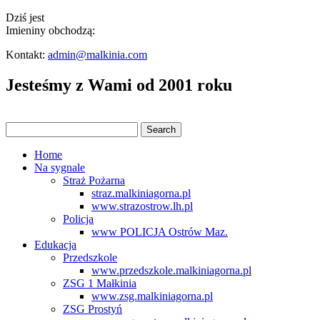
Dziś jest
Imieniny obchodzą:
Kontakt:
admin@malkinia.com
Jesteśmy z Wami od 2001 roku
Home
Na sygnale
Straż Pożarna
straz.malkiniagorna.pl
www.strazostrow.lh.pl
Policja
www POLICJA Ostrów Maz.
Edukacja
Przedszkole
www.przedszkole.malkiniagorna.pl
ZSG 1 Małkinia
www.zsg.malkiniagorna.pl
ZSG Prostyń