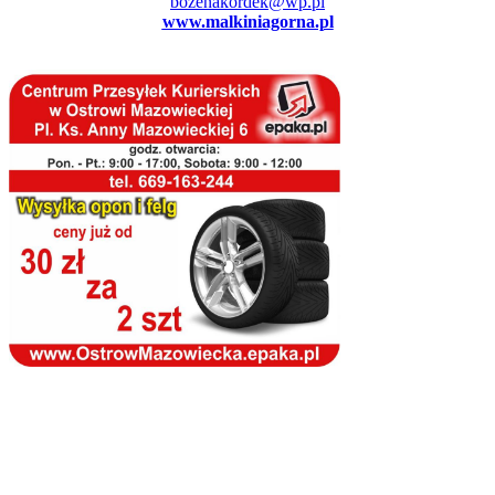
bozenakordek@wp.pl
www.malkiniagorna.pl