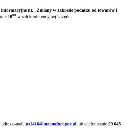
 informacyjne nt.
„Zmiany w zakresie podatku od towarów i
00
inie
10
w sali konferencyjnej Urzędu.
 adres e-mail:
us1416@mz.mofnet.gov.pl
lub telefonicznie
29 645