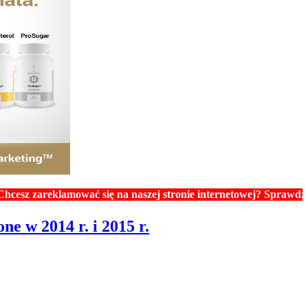
eklamować się na naszej stronie internetowej? Sprawdź ceny rekl
e w 2014 r. i 2015 r.