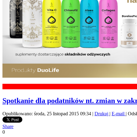
Spotkanie dla podatników nt. zmian w zakr
Opublikowano: środa, 25 listopad 2015 09:34
|
Drukuj
|
E-mail
| Ods
Share
0