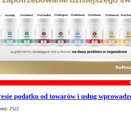
Chcesz zar
esie podatku od towarów i usług wprowadzon
łony: 2522