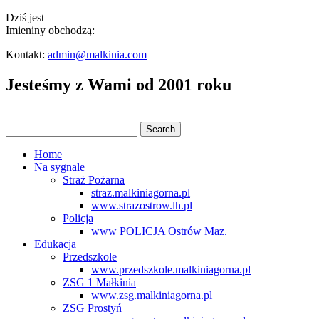
Dziś jest
Imieniny obchodzą:
Kontakt:
admin@malkinia.com
Jesteśmy z Wami od 2001 roku
Home
Na sygnale
Straż Pożarna
straz.malkiniagorna.pl
www.strazostrow.lh.pl
Policja
www POLICJA Ostrów Maz.
Edukacja
Przedszkole
www.przedszkole.malkiniagorna.pl
ZSG 1 Małkinia
www.zsg.malkiniagorna.pl
ZSG Prostyń