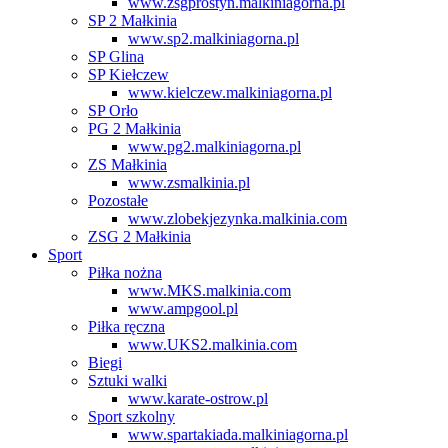
www.zsgprostyn.malkiniagorna.pl
SP 2 Małkinia
www.sp2.malkiniagorna.pl
SP Glina
SP Kiełczew
www.kielczew.malkiniagorna.pl
SP Orło
PG 2 Małkinia
www.pg2.malkiniagorna.pl
ZS Małkinia
www.zsmalkinia.pl
Pozostałe
www.zlobekjezynka.malkinia.com
ZSG 2 Małkinia
Sport
Piłka nożna
www.MKS.malkinia.com
www.ampgool.pl
Piłka ręczna
www.UKS2.malkinia.com
Biegi
Sztuki walki
www.karate-ostrow.pl
Sport szkolny
www.spartakiada.malkiniagorna.pl