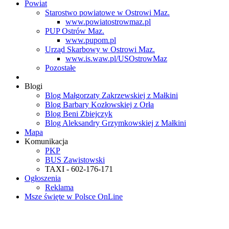
Powiat
Starostwo powiatowe w Ostrowi Maz.
www.powiatostrowmaz.pl
PUP Ostrów Maz.
www.pupom.pl
Urząd Skarbowy w Ostrowi Maz.
www.is.waw.pl/USOstrowMaz
Pozostałe
Blogi
Blog Małgorzaty Zakrzewskiej z Małkini
Blog Barbary Kozłowskiej z Orła
Blog Beni Zbiejczyk
Blog Aleksandry Grzymkowskiej z Małkini
Mapa
Komunikacja
PKP
BUS Zawistowski
TAXI - 602-176-171
Ogłoszenia
Reklama
Msze święte w Polsce OnLine