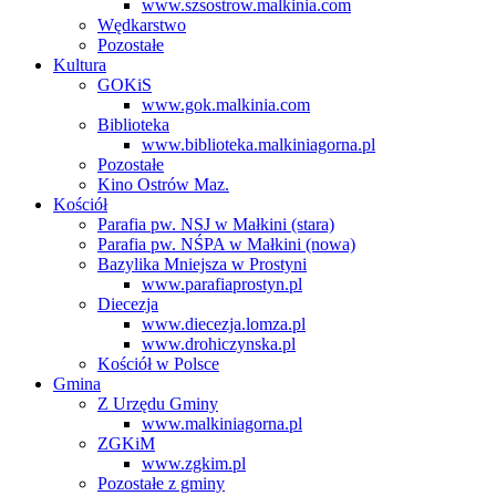
www.szsostrow.malkinia.com
Wędkarstwo
Pozostałe
Kultura
GOKiS
www.gok.malkinia.com
Biblioteka
www.biblioteka.malkiniagorna.pl
Pozostałe
Kino Ostrów Maz.
Kościół
Parafia pw. NSJ w Małkini (stara)
Parafia pw. NŚPA w Małkini (nowa)
Bazylika Mniejsza w Prostyni
www.parafiaprostyn.pl
Diecezja
www.diecezja.lomza.pl
www.drohiczynska.pl
Kościół w Polsce
Gmina
Z Urzędu Gminy
www.malkiniagorna.pl
ZGKiM
www.zgkim.pl
Pozostałe z gminy