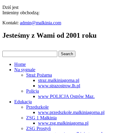
Dziś jest
Imieniny obchodzą:
Kontakt:
admin@malkinia.com
Jesteśmy z Wami od 2001 roku
Home
Na sygnale
Straż Pożarna
straz.malkiniagorna.pl
www.strazostrow.lh.pl
Policja
www POLICJA Ostrów Maz.
Edukacja
Przedszkole
www.przedszkole.malkiniagorna.pl
ZSG 1 Małkinia
www.zsg.malkiniagorna.pl
ZSG Prostyń