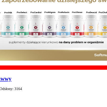
Chcesz
zawwy
 Odsłony: 3164