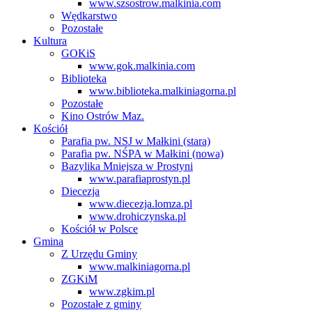
www.szsostrow.malkinia.com
Wędkarstwo
Pozostałe
Kultura
GOKiS
www.gok.malkinia.com
Biblioteka
www.biblioteka.malkiniagorna.pl
Pozostałe
Kino Ostrów Maz.
Kościół
Parafia pw. NSJ w Małkini (stara)
Parafia pw. NŚPA w Małkini (nowa)
Bazylika Mniejsza w Prostyni
www.parafiaprostyn.pl
Diecezja
www.diecezja.lomza.pl
www.drohiczynska.pl
Kościół w Polsce
Gmina
Z Urzędu Gminy
www.malkiniagorna.pl
ZGKiM
www.zgkim.pl
Pozostałe z gminy