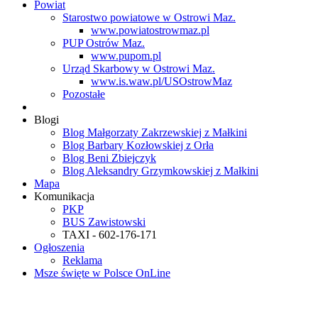
Powiat
Starostwo powiatowe w Ostrowi Maz.
www.powiatostrowmaz.pl
PUP Ostrów Maz.
www.pupom.pl
Urząd Skarbowy w Ostrowi Maz.
www.is.waw.pl/USOstrowMaz
Pozostałe
Blogi
Blog Małgorzaty Zakrzewskiej z Małkini
Blog Barbary Kozłowskiej z Orła
Blog Beni Zbiejczyk
Blog Aleksandry Grzymkowskiej z Małkini
Mapa
Komunikacja
PKP
BUS Zawistowski
TAXI - 602-176-171
Ogłoszenia
Reklama
Msze święte w Polsce OnLine