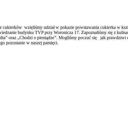
 cukierków wzięliśmy udział w pokazie powstawania cukierka w kształc
zwiedzanie budynku TVP przy Woronicza 17. Zapoznaliśmy się z kuli
odia” oraz „Chodzi o pieniądze”. Mogliśmy poczuć się jak prawdziwi d
ugo pozostanie w naszej pamięci.