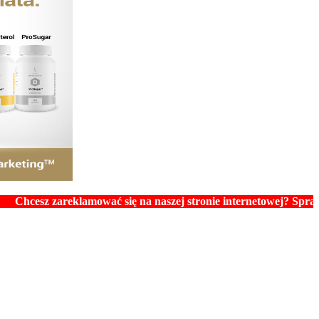
 zareklamować się na naszej stronie internetowej? Sprawdź ceny 