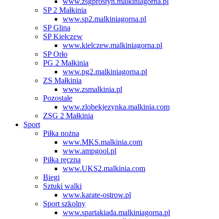
www.zsgprostyn.malkiniagorna.pl
SP 2 Małkinia
www.sp2.malkiniagorna.pl
SP Glina
SP Kiełczew
www.kielczew.malkiniagorna.pl
SP Orło
PG 2 Małkinia
www.pg2.malkiniagorna.pl
ZS Małkinia
www.zsmalkinia.pl
Pozostałe
www.zlobekjezynka.malkinia.com
ZSG 2 Małkinia
Sport
Piłka nożna
www.MKS.malkinia.com
www.ampgool.pl
Piłka ręczna
www.UKS2.malkinia.com
Biegi
Sztuki walki
www.karate-ostrow.pl
Sport szkolny
www.spartakiada.malkiniagorna.pl