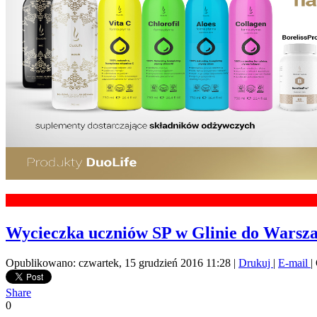
Wycieczka uczniów SP w Glinie do Wars
Opublikowano: czwartek, 15 grudzień 2016 11:28
|
Drukuj
|
E-mail
|
Share
0