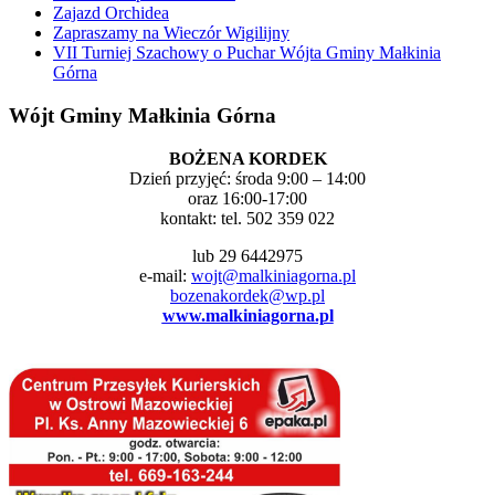
Zajazd Orchidea
Zapraszamy na Wieczór Wigilijny
VII Turniej Szachowy o Puchar Wójta Gminy Małkinia
Górna
Wójt Gminy Małkinia Górna
BOŻENA KORDEK
Dzień przyjęć: środa 9:00 – 14:00
oraz 16:00-17:00
kontakt: tel. 502 359 022
lub 29 6442975
e-mail:
wojt@malkiniagorna.pl
bozenakordek@wp.pl
www.malkiniagorna.pl