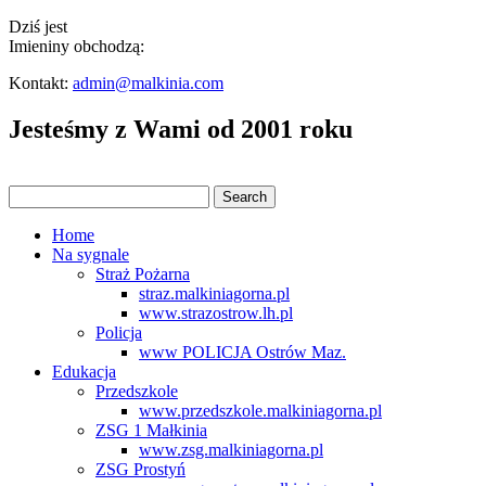
Dziś jest
Imieniny obchodzą:
Kontakt:
admin@malkinia.com
Jesteśmy z Wami od 2001 roku
Home
Na sygnale
Straż Pożarna
straz.malkiniagorna.pl
www.strazostrow.lh.pl
Policja
www POLICJA Ostrów Maz.
Edukacja
Przedszkole
www.przedszkole.malkiniagorna.pl
ZSG 1 Małkinia
www.zsg.malkiniagorna.pl
ZSG Prostyń