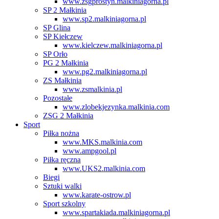
www.zsgprostyn.malkiniagorna.pl
SP 2 Małkinia
www.sp2.malkiniagorna.pl
SP Glina
SP Kiełczew
www.kielczew.malkiniagorna.pl
SP Orło
PG 2 Małkinia
www.pg2.malkiniagorna.pl
ZS Małkinia
www.zsmalkinia.pl
Pozostałe
www.zlobekjezynka.malkinia.com
ZSG 2 Małkinia
Sport
Piłka nożna
www.MKS.malkinia.com
www.ampgool.pl
Piłka ręczna
www.UKS2.malkinia.com
Biegi
Sztuki walki
www.karate-ostrow.pl
Sport szkolny
www.spartakiada.malkiniagorna.pl