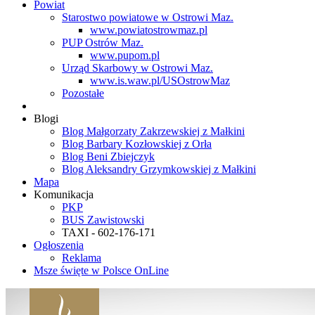
Powiat
Starostwo powiatowe w Ostrowi Maz.
www.powiatostrowmaz.pl
PUP Ostrów Maz.
www.pupom.pl
Urząd Skarbowy w Ostrowi Maz.
www.is.waw.pl/USOstrowMaz
Pozostałe
Blogi
Blog Małgorzaty Zakrzewskiej z Małkini
Blog Barbary Kozłowskiej z Orła
Blog Beni Zbiejczyk
Blog Aleksandry Grzymkowskiej z Małkini
Mapa
Komunikacja
PKP
BUS Zawistowski
TAXI - 602-176-171
Ogłoszenia
Reklama
Msze święte w Polsce OnLine