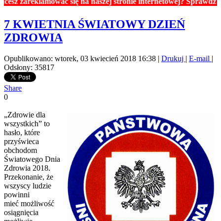
areklamować się na naszej stronie internetowej? Sprawdź ceny re
7 KWIETNIA ŚWIATOWY DZIEŃ
ZDROWIA
Opublikowano: wtorek, 03 kwiecień 2018 16:38
|
Drukuj
|
E-mail
|
Odsłony: 35817
Share
0
„Zdrowie dla
wszystkich” to
hasło, które
przyświeca
obchodom
Światowego Dnia
Zdrowia 2018.
Przekonanie, że
wszyscy ludzie
powinni
mieć możliwość
osiągnięcia