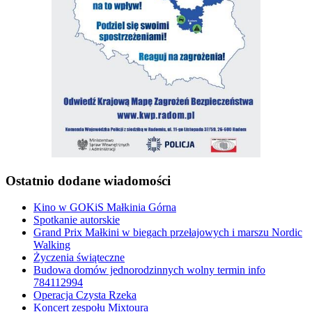
Ostatnio dodane wiadomości
Kino w GOKiS Małkinia Górna
Spotkanie autorskie
Grand Prix Małkini w biegach przełajowych i marszu Nordic
Walking
Życzenia świąteczne
Budowa domów jednorodzinnych wolny termin info
784112994
Operacja Czysta Rzeka
Koncert zespołu Mixtoura