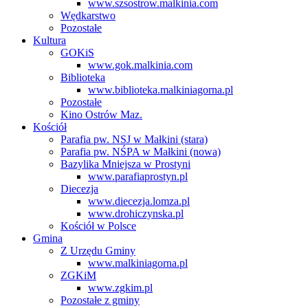
www.szsostrow.malkinia.com
Wędkarstwo
Pozostałe
Kultura
GOKiS
www.gok.malkinia.com
Biblioteka
www.biblioteka.malkiniagorna.pl
Pozostałe
Kino Ostrów Maz.
Kościół
Parafia pw. NSJ w Małkini (stara)
Parafia pw. NŚPA w Małkini (nowa)
Bazylika Mniejsza w Prostyni
www.parafiaprostyn.pl
Diecezja
www.diecezja.lomza.pl
www.drohiczynska.pl
Kościół w Polsce
Gmina
Z Urzędu Gminy
www.malkiniagorna.pl
ZGKiM
www.zgkim.pl
Pozostałe z gminy