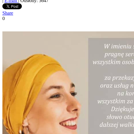
|
E-mail
| Odsłony: 3647
Share
0