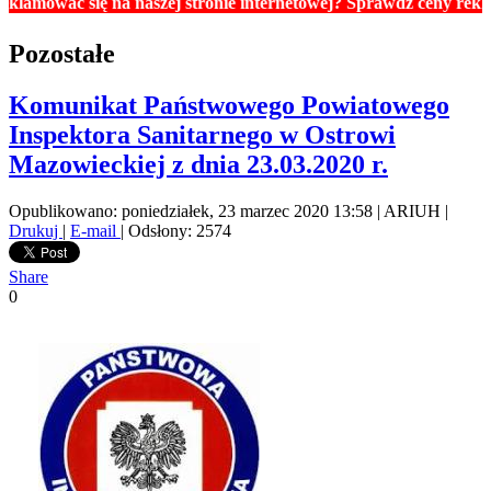
ę na naszej stronie internetowej? Sprawdź ceny reklam. Cennik z
Pozostałe
Komunikat Państwowego Powiatowego
Inspektora Sanitarnego w Ostrowi
Mazowieckiej z dnia 23.03.2020 r.
Opublikowano: poniedziałek, 23 marzec 2020 13:58
|
ARIUH
|
Drukuj
|
E-mail
| Odsłony: 2574
Share
0