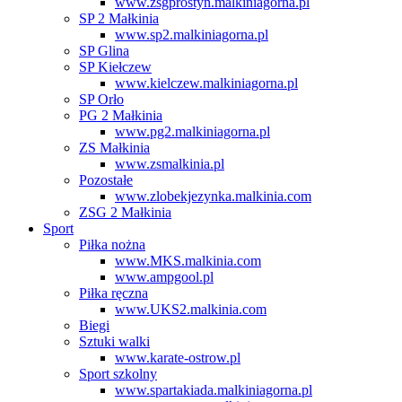
www.zsgprostyn.malkiniagorna.pl
SP 2 Małkinia
www.sp2.malkiniagorna.pl
SP Glina
SP Kiełczew
www.kielczew.malkiniagorna.pl
SP Orło
PG 2 Małkinia
www.pg2.malkiniagorna.pl
ZS Małkinia
www.zsmalkinia.pl
Pozostałe
www.zlobekjezynka.malkinia.com
ZSG 2 Małkinia
Sport
Piłka nożna
www.MKS.malkinia.com
www.ampgool.pl
Piłka ręczna
www.UKS2.malkinia.com
Biegi
Sztuki walki
www.karate-ostrow.pl
Sport szkolny
www.spartakiada.malkiniagorna.pl