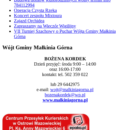
784112994
Operacja Czysta Rzeka
Koncert zespołu Mixtoura
Zajazd Orchidea
Zapraszamy na Wieczór Wigilijny
VII Turniej Szachowy o Puchar Wójta Gminy Małkinia
Górna
Wójt Gminy Małkinia Górna
BOŻENA KORDEK
Dzień przyjęć: środa 9:00 – 14:00
oraz 16:00-17:00
kontakt: tel. 502 359 022
lub 29 6442975
e-mail:
wojt@malkiniagorna.pl
bozenakordek@wp.pl
www.malkiniagorna.pl