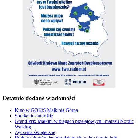
Ostatnio dodane wiadomości
Kino w GOKiS Małkinia Górna
Spotkanie autorskie
Grand Prix Małkini w biegach przełajowych i marszu Nordic
Walking
Życzenia świąteczne
Budowa domów jednorodzinnych wolny termin info