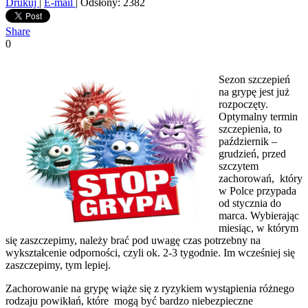
Drukuj
|
E-mail
| Odsłony: 2382
Share
0
Sezon szczepień
na grypę jest już
rozpoczęty.
Optymalny termin
szczepienia, to
październik –
grudzień, przed
szczytem
zachorowań, który
w Polce przypada
od stycznia do
marca. Wybierając
miesiąc, w którym
się zaszczepimy, należy brać pod uwagę czas potrzebny na
wykształcenie odporności, czyli ok. 2-3 tygodnie. Im wcześniej się
zaszczepimy, tym lepiej.
Zachorowanie na grypę wiąże się z ryzykiem wystąpienia różnego
rodzaju powikłań, które mogą być bardzo niebezpieczne