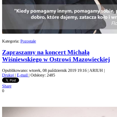
Kategoria:
Pozostałe
Zapraszamy na koncert Michałą
Wiśniewskiego w Ostrowi Mazowieckiej
Opublikowano: wtorek, 08 październik 2019 19:16
|
ARIUH
|
Drukuj
|
E-mail
| Odsłony: 2485
Share
0