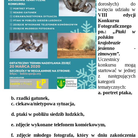
dorosłych) do
wzięcia udziału w
VIII edycji
Konkursu
Fotograficznego
pn.:
„Ptaki w
polskim
krajobrazie
jesienno -
zimowym”.
Uczestnicy
konkursu mogą
startować w jednej
z następujących
kategorii
tematycznych:
a. portret ptaka,
b. rzadki gatunek,
c. ciekawa/nietypowa sytuacja,
d. ptaki w pobliżu siedzib ludzkich,
e. zdjęcie wykonane telefonem komórkowym,
f. zdjęcie młodego fotografa, który w dniu zakończenia