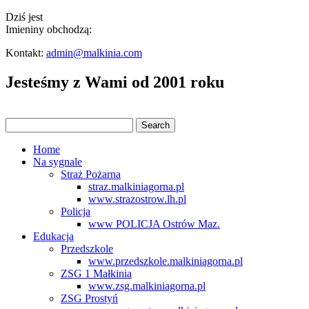
Dziś jest
Imieniny obchodzą:
Kontakt:
admin@malkinia.com
Jesteśmy z Wami od 2001 roku
Home
Na sygnale
Straż Pożarna
straz.malkiniagorna.pl
www.strazostrow.lh.pl
Policja
www POLICJA Ostrów Maz.
Edukacja
Przedszkole
www.przedszkole.malkiniagorna.pl
ZSG 1 Małkinia
www.zsg.malkiniagorna.pl
ZSG Prostyń