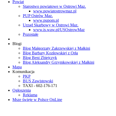
Powiat
Starostwo powiatowe w Ostrowi Maz.
www.powiatostrowmaz.pl
PUP Ostrów Maz.
www.pupom.pl
Urząd Skarbowy w Ostrowi Maz.
www.is.waw.pl/USOstrowMaz
Pozostałe
Blogi
Blog Małgorzaty Zakrzewskiej z Małkini
Blog Barbary Kozłowskiej z Orła
Blog Beni Zbiejczyk
Blog Aleksandry Grzymkowskiej z Małkini
Mapa
Komunikacja
PKP
BUS Zawistowski
TAXI - 602-176-171
Ogłoszenia
Reklama
Msze święte w Polsce OnLine