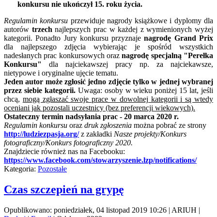
konkursu nie ukończył 15. roku życia.
Regulamin konkursu
przewiduje nagrody książkowe i dyplomy dla
autorów
trzech
najlepszych prac w każdej z wymienionych wyżej
kategorii. Ponadto Jury konkursu
przyznaje
nagrodę Grand Prix
dla najlepszego zdjęcia wybierając je spośród wszystkich
nadesłanych prac konkursowych oraz
nagrodę specjalną "Perełka
Konkursu"
dla najciekawszej pracy np. za najciekawsze,
nietypowe i oryginalne ujęcie tematu.
Jeden autor może zgłosić jedno zdjęcie tylko w jednej wybranej
przez siebie kategorii.
Uwaga: osoby w wieku poniżej 15 lat, jeśli
chcą,
mogą zgłaszać swoje prace w dowolnej kategorii i są wtedy
oceniani jak pozostali uczestnicy (bez preferencji wiekowych).
Ostateczny termin nadsyłania prac - 20 marca 2020 r.
Regulamin konkursu
oraz
druk zgłoszenia
można pobrać ze strony
http://ludziezpasja.org/
z zakładki
Nasze projekty/Konkurs
fotograficzny/Konkurs fotograficzny 2020.
Znajdziecie również nas na
Facebooku:
https://www.facebook.com/stowarzyszenie.lzp/notifications/
Kategoria:
Pozostałe
Czas szczepień na grypę
Opublikowano: poniedziałek, 04 listopad 2019 10:26
|
ARIUH
|