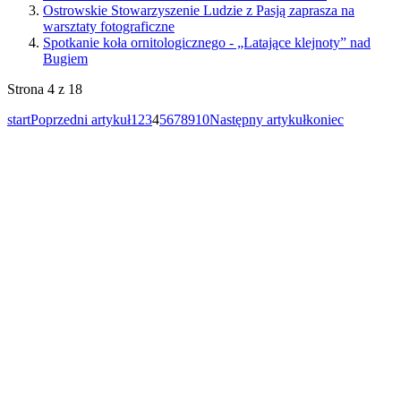
Ostrowskie Stowarzyszenie Ludzie z Pasją zaprasza na
warsztaty fotograficzne
Spotkanie koła ornitologicznego - „Latające klejnoty” nad
Bugiem
Strona 4 z 18
start
Poprzedni artykuł
1
2
3
4
5
6
7
8
9
10
Następny artykuł
koniec