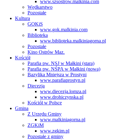
www.szsostrow.malkinia.com
Wędkarstwo
Pozostałe
Kultura
GOKiS
www.gok.malkinia.com
Biblioteka
www.biblioteka.malkiniagorna.pl
Pozostałe
Kino Ostrów Maz.
Kościół
Parafia pw. NSJ w Małkini (stara)
Parafia pw. NŚPA w Małkini (nowa)
Bazylika Mniejsza w Prostyni
www.parafiaprostyn.pl
Diecezja
www.diecezja.lomza.pl
www.drohiczynska.pl
Kościół w Polsce
Gmina
Z Urzędu Gminy
www.malkiniagorna.pl
ZGKiM
www.zgkim.pl
Pozostałe z gminy