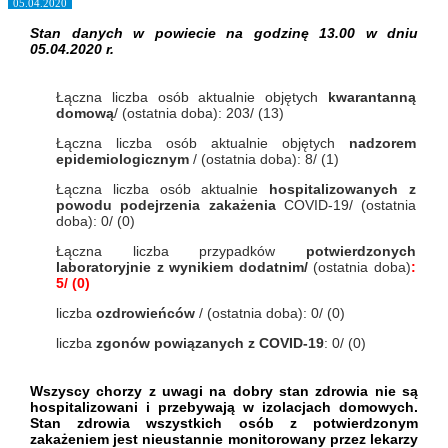
05.04.2020
Stan danych w powiecie na godzinę 13.00 w dniu
05.04.2020 r.
Łączna liczba osób aktualnie objętych
kwarantanną
domową
/ (ostatnia doba): 203/ (13)
Łączna liczba osób aktualnie objętych
nadzorem
epidemiologicznym
/ (ostatnia doba): 8/ (1)
Łączna liczba osób aktualnie
hospitalizowanych z
powodu podejrzenia zakażenia
COVID-19/ (ostatnia
doba): 0/ (0)
Łączna liczba przypadków
potwierdzonych
laboratoryjnie z wynikiem dodatnim/
(ostatnia doba)
:
5/ (0)
liczba
ozdrowieńców
/ (ostatnia doba): 0/ (0)
liczba
zgonów powiązanych z COVID-19
: 0/ (0)
Wszyscy chorzy z uwagi na dobry stan zdrowia nie są
hospitalizowani i przebywają w izolacjach domowych.
Stan zdrowia wszystkich osób z potwierdzonym
zakażeniem jest nieustannie monitorowany przez lekarzy