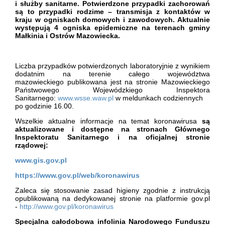
i służby sanitarne. Potwierdzone przypadki zachorowań
są to przypadki rodzime – transmisja z kontaktów w
kraju w ogniskach domowych i zawodowych. Aktualnie
występują 4 ogniska epidemiczne na terenach gminy
Małkinia i Ostrów Mazowiecka.
Liczba przypadków potwierdzonych laboratoryjnie z wynikiem
dodatnim na terenie całego województwa
mazowieckiego publikowana jest na stronie Mazowieckiego
Państwowego Wojewódzkiego Inspektora
Sanitarnego:
www.wsse.waw.pl
w meldunkach codziennych
po godzinie 16.00.
Wszelkie aktualne informacje na temat koronawirusa
są
aktualizowane i dostępne na stronach Głównego
Inspektoratu Sanitarnego i na oficjalnej stronie
rządowej:
www.gis.gov.pl
https://www.gov.pl/web/koronawirus
Zaleca się stosowanie zasad higieny zgodnie z instrukcją
opublikowaną na dedykowanej stronie na platformie gov.pl
-
http://www.gov.pl/koronawirus
Specjalna całodobowa infolinia Narodowego Funduszu