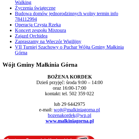
Walking
Życzenia świąteczne
Budowa domów jednorodzinnych wolny termin info
784112994
Operacja Czysta Rzeka
Koncert zespołu Mixtoura
Zajazd Orchidea
Zapraszamy na Wieczór Wigilijny
VII Turniej Szachowy o Puchar Wójta Gminy Małkinia
Górna
Wójt Gminy Małkinia Górna
BOŻENA KORDEK
Dzień przyjęć: środa 9:00 – 14:00
oraz 16:00-17:00
kontakt: tel. 502 359 022
lub 29 6442975
e-mail:
wojt@malkiniagorna.pl
bozenakordek@wp.pl
www.malkiniagorna.pl