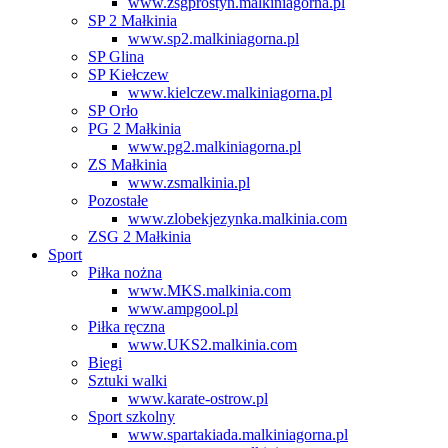
www.zsgprostyn.malkiniagorna.pl
SP 2 Małkinia
www.sp2.malkiniagorna.pl
SP Glina
SP Kiełczew
www.kielczew.malkiniagorna.pl
SP Orło
PG 2 Małkinia
www.pg2.malkiniagorna.pl
ZS Małkinia
www.zsmalkinia.pl
Pozostałe
www.zlobekjezynka.malkinia.com
ZSG 2 Małkinia
Sport
Piłka nożna
www.MKS.malkinia.com
www.ampgool.pl
Piłka ręczna
www.UKS2.malkinia.com
Biegi
Sztuki walki
www.karate-ostrow.pl
Sport szkolny
www.spartakiada.malkiniagorna.pl