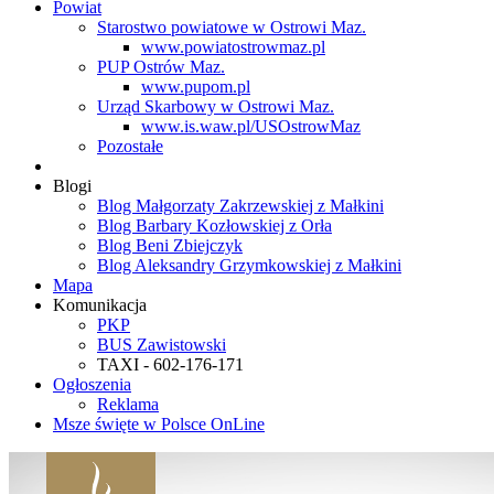
Powiat
Starostwo powiatowe w Ostrowi Maz.
www.powiatostrowmaz.pl
PUP Ostrów Maz.
www.pupom.pl
Urząd Skarbowy w Ostrowi Maz.
www.is.waw.pl/USOstrowMaz
Pozostałe
Blogi
Blog Małgorzaty Zakrzewskiej z Małkini
Blog Barbary Kozłowskiej z Orła
Blog Beni Zbiejczyk
Blog Aleksandry Grzymkowskiej z Małkini
Mapa
Komunikacja
PKP
BUS Zawistowski
TAXI - 602-176-171
Ogłoszenia
Reklama
Msze święte w Polsce OnLine