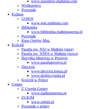
www.szsostrow.malkinia.com
Wędkarstwo
Pozostałe
Kultura
GOKiS
www.gok.malkinia.com
Biblioteka
www.biblioteka.malkiniagorna.pl
Pozostałe
Kino Ostrów Maz.
Kościół
Parafia pw. NSJ w Małkini (stara)
Parafia pw. NŚPA w Małkini (nowa)
Bazylika Mniejsza w Prostyni
www.parafiaprostyn.pl
Diecezja
www.diecezja.lomza.pl
www.drohiczynska.pl
Kościół w Polsce
Gmina
Z Urzędu Gminy
www.malkiniagorna.pl
ZGKiM
www.zgkim.pl
Pozostałe z gminy