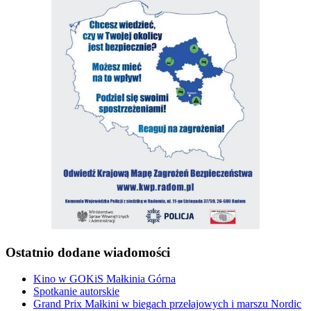
Ostatnio dodane wiadomości
Kino w GOKiS Małkinia Górna
Spotkanie autorskie
Grand Prix Małkini w biegach przełajowych i marszu Nordic