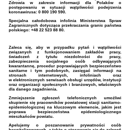
Zdrowia w zakresie informacji dla Polaków o
postępowaniu w sytuacji wątpliwości podejrzenia
koronawirusa: 0 800 190 590.
Specjalna całodobowa infolinia Ministerstwa Spraw
Zagranicznych dotycząca przekraczania granic państwa
polskiego: +48 22 523 88 80
.
Zaleca się, aby w przypadku pytań i wątpliwości
związanych z funkcjonowaniem zakładów pracy,
świadczeń z tytułu niezdolności do pracy,
zabezpieczenia socjalnego osób odbywających
kwarantannę, procedur poprawiających bezpieczeństwo
sanitarne i tym podobnych, zasięgać informacji na
stronach internetowych, infoliniach oraz
w elektronicznych serwisach obsługi urzędów, instytucji
oraz organizacji społecznych i branżowych, właściwych
dla danego zagadnienia.
Zmniejszenie zgłoszeń telefonicznych umożliwi
skupienie się pracowników powiatowej stacji sanitarno-
epidemiologicznej na kluczowym elemencie, jakim jest
poprawa bezpieczeństwa epidemiologicznego
mieszkańców powiatu.
Apelujemy o poszanowanie prywatności osób
hospitalizowanych, a także o stosowanie się do zaleceń