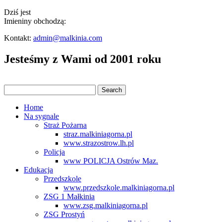
Dziś jest
Imieniny obchodzą:
Kontakt:
admin@malkinia.com
Jesteśmy z Wami od 2001 roku
Home
Na sygnale
Straż Pożarna
straz.malkiniagorna.pl
www.strazostrow.lh.pl
Policja
www POLICJA Ostrów Maz.
Edukacja
Przedszkole
www.przedszkole.malkiniagorna.pl
ZSG 1 Małkinia
www.zsg.malkiniagorna.pl
ZSG Prostyń