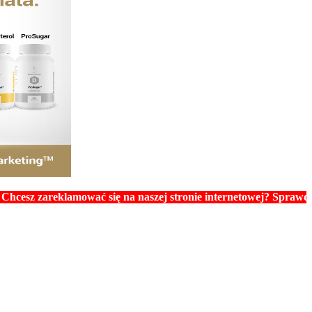
reklamować się na naszej stronie internetowej? Sprawdź ceny rek