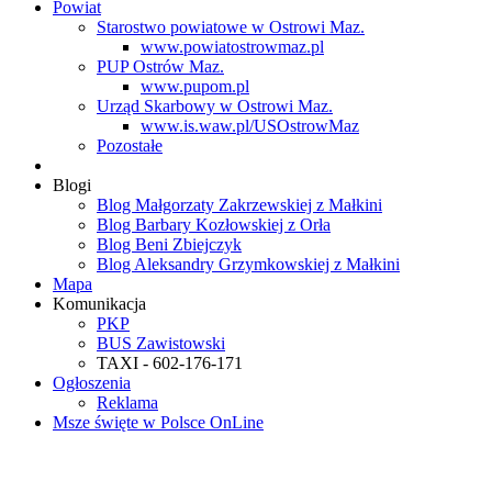
Powiat
Starostwo powiatowe w Ostrowi Maz.
www.powiatostrowmaz.pl
PUP Ostrów Maz.
www.pupom.pl
Urząd Skarbowy w Ostrowi Maz.
www.is.waw.pl/USOstrowMaz
Pozostałe
Blogi
Blog Małgorzaty Zakrzewskiej z Małkini
Blog Barbary Kozłowskiej z Orła
Blog Beni Zbiejczyk
Blog Aleksandry Grzymkowskiej z Małkini
Mapa
Komunikacja
PKP
BUS Zawistowski
TAXI - 602-176-171
Ogłoszenia
Reklama
Msze święte w Polsce OnLine