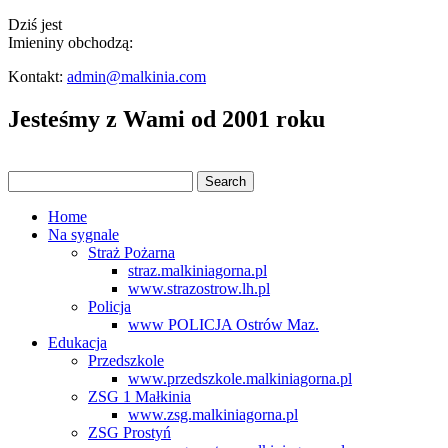
Dziś jest
Imieniny obchodzą:
Kontakt:
admin@malkinia.com
Jesteśmy z Wami od 2001 roku
Home
Na sygnale
Straż Pożarna
straz.malkiniagorna.pl
www.strazostrow.lh.pl
Policja
www POLICJA Ostrów Maz.
Edukacja
Przedszkole
www.przedszkole.malkiniagorna.pl
ZSG 1 Małkinia
www.zsg.malkiniagorna.pl
ZSG Prostyń