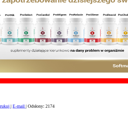
Chcesz za
rukuj
|
E-mail
| Odsłony: 2174