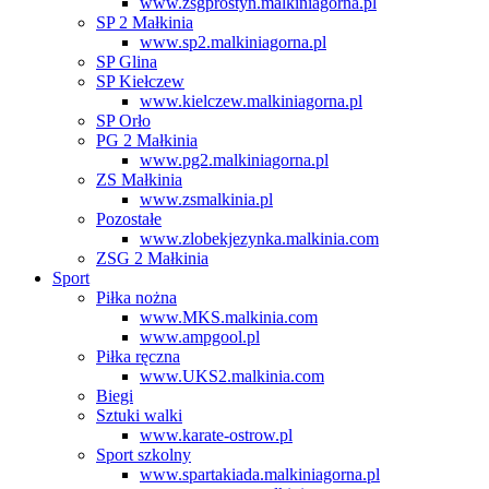
www.zsgprostyn.malkiniagorna.pl
SP 2 Małkinia
www.sp2.malkiniagorna.pl
SP Glina
SP Kiełczew
www.kielczew.malkiniagorna.pl
SP Orło
PG 2 Małkinia
www.pg2.malkiniagorna.pl
ZS Małkinia
www.zsmalkinia.pl
Pozostałe
www.zlobekjezynka.malkinia.com
ZSG 2 Małkinia
Sport
Piłka nożna
www.MKS.malkinia.com
www.ampgool.pl
Piłka ręczna
www.UKS2.malkinia.com
Biegi
Sztuki walki
www.karate-ostrow.pl
Sport szkolny
www.spartakiada.malkiniagorna.pl