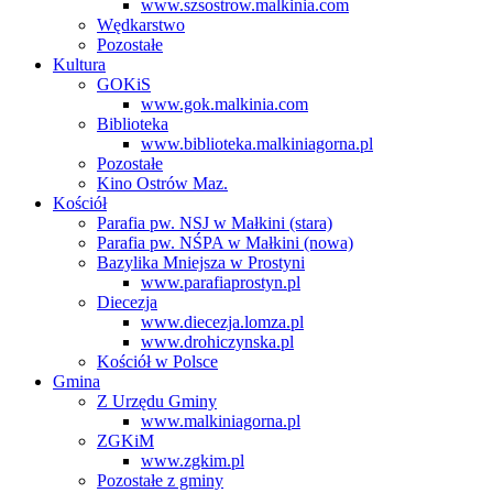
www.szsostrow.malkinia.com
Wędkarstwo
Pozostałe
Kultura
GOKiS
www.gok.malkinia.com
Biblioteka
www.biblioteka.malkiniagorna.pl
Pozostałe
Kino Ostrów Maz.
Kościół
Parafia pw. NSJ w Małkini (stara)
Parafia pw. NŚPA w Małkini (nowa)
Bazylika Mniejsza w Prostyni
www.parafiaprostyn.pl
Diecezja
www.diecezja.lomza.pl
www.drohiczynska.pl
Kościół w Polsce
Gmina
Z Urzędu Gminy
www.malkiniagorna.pl
ZGKiM
www.zgkim.pl
Pozostałe z gminy