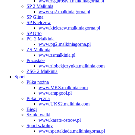
www.zsgprostyn.malkiniagorna.pl
SP 2 Małkinia
www.sp2.malkiniagorna.pl
SP Glina
SP Kiełczew
www.kielczew.malkiniagorna.pl
SP Orło
PG 2 Małkinia
www.pg2.malkiniagorna.pl
ZS Małkinia
www.zsmalkinia.pl
Pozostałe
www.zlobekjezynka.malkinia.com
ZSG 2 Małkinia
Sport
Piłka nożna
www.MKS.malkinia.com
www.ampgool.pl
Piłka ręczna
www.UKS2.malkinia.com
Biegi
Sztuki walki
www.karate-ostrow.pl
Sport szkolny
www.spartakiada.malkiniagorna.pl