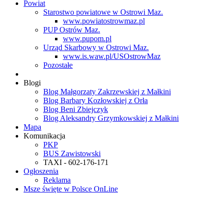
Powiat
Starostwo powiatowe w Ostrowi Maz.
www.powiatostrowmaz.pl
PUP Ostrów Maz.
www.pupom.pl
Urząd Skarbowy w Ostrowi Maz.
www.is.waw.pl/USOstrowMaz
Pozostałe
Blogi
Blog Małgorzaty Zakrzewskiej z Małkini
Blog Barbary Kozłowskiej z Orła
Blog Beni Zbiejczyk
Blog Aleksandry Grzymkowskiej z Małkini
Mapa
Komunikacja
PKP
BUS Zawistowski
TAXI - 602-176-171
Ogłoszenia
Reklama
Msze święte w Polsce OnLine