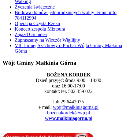
Walking
Życzenia świąteczne
Budowa domów jednorodzinnych wolny termin info
784112994
Operacja Czysta Rzeka
Koncert zespołu Mixtoura
Zajazd Orchidea
Zapraszamy na Wieczór Wigilijny
VII Turniej Szachowy o Puchar Wójta Gminy Małkinia
Górna
Wójt Gminy Małkinia Górna
BOŻENA KORDEK
Dzień przyjęć: środa 9:00 – 14:00
oraz 16:00-17:00
kontakt: tel. 502 359 022
lub 29 6442975
e-mail:
wojt@malkiniagorna.pl
bozenakordek@wp.pl
www.malkiniagorna.pl