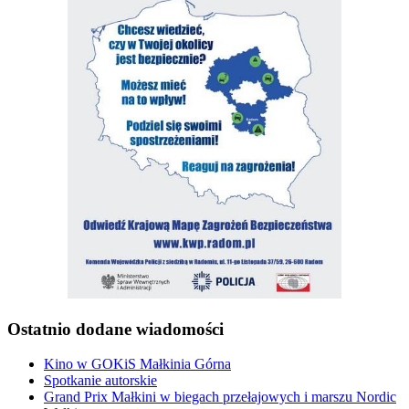
Ostatnio dodane wiadomości
Kino w GOKiS Małkinia Górna
Spotkanie autorskie
Grand Prix Małkini w biegach przełajowych i marszu Nordic