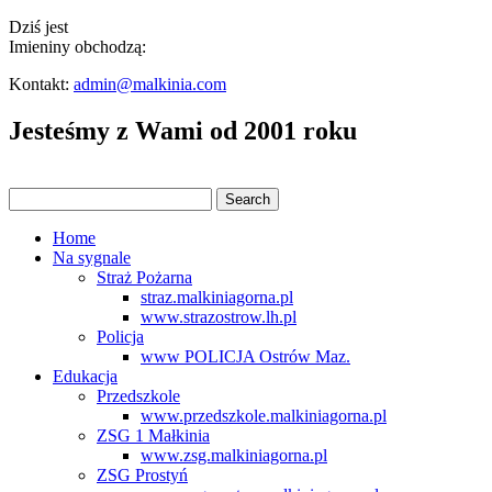
Dziś jest
Imieniny obchodzą:
Kontakt:
admin@malkinia.com
Jesteśmy z Wami od 2001 roku
Home
Na sygnale
Straż Pożarna
straz.malkiniagorna.pl
www.strazostrow.lh.pl
Policja
www POLICJA Ostrów Maz.
Edukacja
Przedszkole
www.przedszkole.malkiniagorna.pl
ZSG 1 Małkinia
www.zsg.malkiniagorna.pl
ZSG Prostyń