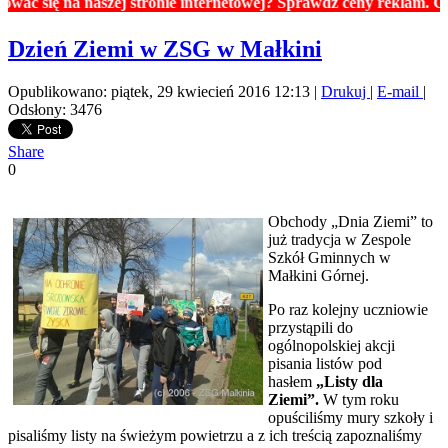
 na naszej stronie internetowej? Sprawdź ceny reklam. Cennik zn
Dzień Ziemi w ZSG w Małkini
Opublikowano: piątek, 29 kwiecień 2016 12:13
|
Drukuj
|
E-mail
|
Odsłony: 3476
Share
0
Obchody „Dnia Ziemi” to
już tradycja w Zespole
Szkół Gminnych w
Małkini Górnej.
Po raz kolejny uczniowie
przystąpili do
ogólnopolskiej akcji
pisania listów pod
hasłem
„Listy dla
Ziemi”.
W tym roku
opuściliśmy mury szkoły i
pisaliśmy listy na świeżym powietrzu a z ich treścią zapoznaliśmy