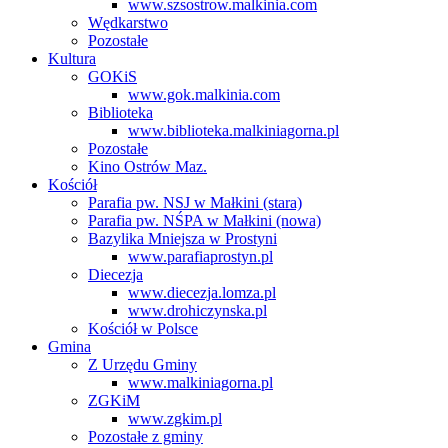
www.szsostrow.malkinia.com
Wędkarstwo
Pozostałe
Kultura
GOKiS
www.gok.malkinia.com
Biblioteka
www.biblioteka.malkiniagorna.pl
Pozostałe
Kino Ostrów Maz.
Kościół
Parafia pw. NSJ w Małkini (stara)
Parafia pw. NŚPA w Małkini (nowa)
Bazylika Mniejsza w Prostyni
www.parafiaprostyn.pl
Diecezja
www.diecezja.lomza.pl
www.drohiczynska.pl
Kościół w Polsce
Gmina
Z Urzędu Gminy
www.malkiniagorna.pl
ZGKiM
www.zgkim.pl
Pozostałe z gminy