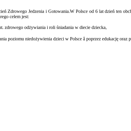
Dzień Zdrowego Jedzenia i Gotowania.W Polsce od 6 lat dzień ten ob
ego celem jest:
t. zdrowego odżywiania i roli śniadania w diecie dziecka,
żania poziomu niedożywienia dzieci w Polsce â poprzez edukację ora