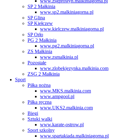
www.zsgprostyn.malkiniagorna.pl
SP 2 Małkinia
www.sp2.malkiniagorna.pl
SP Glina
SP Kiełczew
www.kielczew.malkiniagorna.pl
SP Orło
PG 2 Małkinia
www.pg2.malkiniagorna.pl
ZS Małkinia
www.zsmalkinia.pl
Pozostałe
www.zlobekjezynka.malkinia.com
ZSG 2 Małkinia
Sport
Piłka nożna
www.MKS.malkinia.com
www.ampgool.pl
Piłka ręczna
www.UKS2.malkinia.com
Biegi
Sztuki walki
www.karate-ostrow.pl
Sport szkolny
www.spartakiada.malkiniagorna.pl