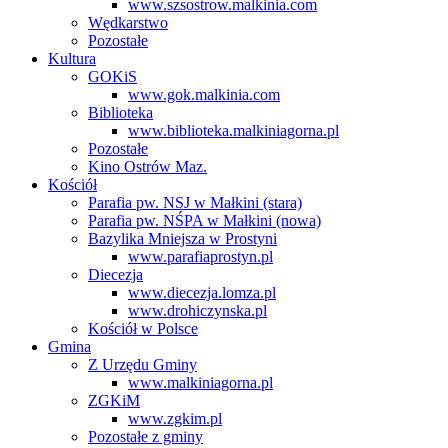
www.szsostrow.malkinia.com
Wędkarstwo
Pozostałe
Kultura
GOKiS
www.gok.malkinia.com
Biblioteka
www.biblioteka.malkiniagorna.pl
Pozostałe
Kino Ostrów Maz.
Kościół
Parafia pw. NSJ w Małkini (stara)
Parafia pw. NŚPA w Małkini (nowa)
Bazylika Mniejsza w Prostyni
www.parafiaprostyn.pl
Diecezja
www.diecezja.lomza.pl
www.drohiczynska.pl
Kościół w Polsce
Gmina
Z Urzędu Gminy
www.malkiniagorna.pl
ZGKiM
www.zgkim.pl
Pozostałe z gminy