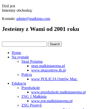
Dziś jest
Imieniny obchodzą:
Kontakt:
admin@malkinia.com
Jesteśmy z Wami od 2001 roku
Home
Na sygnale
Straż Pożarna
straz.malkiniagorna.pl
www.strazostrow.lh.pl
Policja
www POLICJA Ostrów Maz.
Edukacja
Przedszkole
www.przedszkole.malkiniagorna.pl
ZSG 1 Małkinia
www.zsg.malkiniagorna.pl
ZSG Prostyń