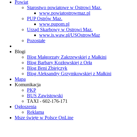
Powiat
Starostwo powiatowe w Ostrowi Maz.
www.powiatostrowmaz.pl
PUP Ostrów Maz.
www.pupom.pl
Urząd Skarbowy w Ostrowi Maz.
www.is.waw.pl/USOstrowMaz
Pozostałe
Blogi
Blog Małgorzaty Zakrzewskiej z Małkini
Blog Barbary Kozłowskiej z Orła
Blog Beni Zbiejczyk
Blog Aleksandry Grzymkowskiej z Małkini
Mapa
Komunikacja
PKP
BUS Zawistowski
TAXI - 602-176-171
Ogłoszenia
Reklama
Msze święte w Polsce OnLine