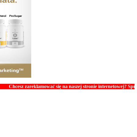
z zareklamować się na naszej stronie internetowej? Sprawdź ceny