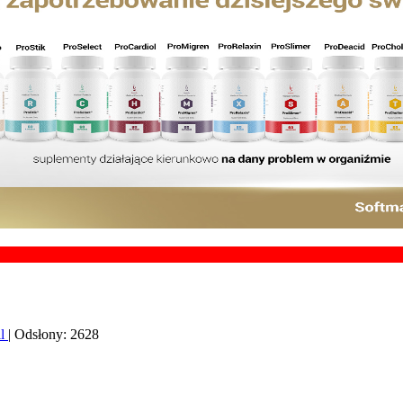
Chces
il
| Odsłony: 2628