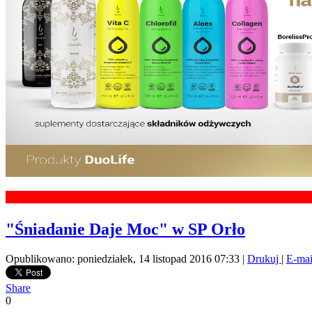
"Śniadanie Daje Moc" w SP Orło
Opublikowano: poniedziałek, 14 listopad 2016 07:33
|
Drukuj
|
E-ma
Share
0