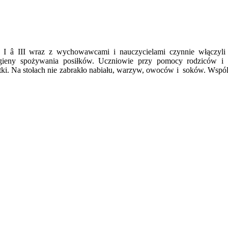
I â III wraz z wychowawcami i nauczycielami czynnie włączyl
ieny spożywania posiłków. Uczniowie przy pomocy rodziców i n
atki. Na stołach nie zabrakło nabiału, warzyw, owoców i soków. Wspó