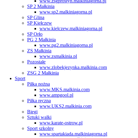
www.zsgprostyn.malkiniagorna.pl
SP 2 Małkinia
www.sp2.malkiniagorna.pl
SP Glina
SP Kiełczew
www.kielczew.malkiniagorna.pl
SP Orło
PG 2 Małkinia
www.pg2.malkiniagorna.pl
ZS Małkinia
www.zsmalkinia.pl
Pozostałe
www.zlobekjezynka.malkinia.com
ZSG 2 Małkinia
Sport
Piłka nożna
www.MKS.malkinia.com
www.ampgool.pl
Piłka ręczna
www.UKS2.malkinia.com
Biegi
Sztuki walki
www.karate-ostrow.pl
Sport szkolny
www.spartakiada.malkiniagorna.pl