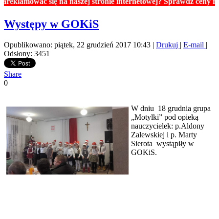
amować się na naszej stronie internetowej? Sprawdź ceny reklam.
Występy w GOKiS
Opublikowano: piątek, 22 grudzień 2017 10:43
|
Drukuj
|
E-mail
|
Odsłony: 3451
Share
0
W dniu 18 grudnia grupa
„Motylki” pod opieką
nauczycielek: p.Aldony
Zalewskiej i p. Marty
Sierota wystąpiły w
GOKiS.