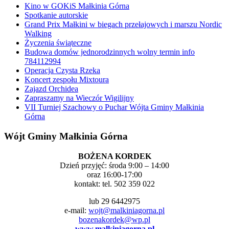
Kino w GOKiS Małkinia Górna
Spotkanie autorskie
Grand Prix Małkini w biegach przełajowych i marszu Nordic
Walking
Życzenia świąteczne
Budowa domów jednorodzinnych wolny termin info
784112994
Operacja Czysta Rzeka
Koncert zespołu Mixtoura
Zajazd Orchidea
Zapraszamy na Wieczór Wigilijny
VII Turniej Szachowy o Puchar Wójta Gminy Małkinia
Górna
Wójt Gminy Małkinia Górna
BOŻENA KORDEK
Dzień przyjęć: środa 9:00 – 14:00
oraz 16:00-17:00
kontakt: tel. 502 359 022
lub 29 6442975
e-mail:
wojt@malkiniagorna.pl
bozenakordek@wp.pl
www.malkiniagorna.pl