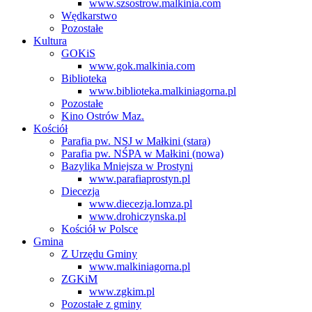
www.szsostrow.malkinia.com
Wędkarstwo
Pozostałe
Kultura
GOKiS
www.gok.malkinia.com
Biblioteka
www.biblioteka.malkiniagorna.pl
Pozostałe
Kino Ostrów Maz.
Kościół
Parafia pw. NSJ w Małkini (stara)
Parafia pw. NŚPA w Małkini (nowa)
Bazylika Mniejsza w Prostyni
www.parafiaprostyn.pl
Diecezja
www.diecezja.lomza.pl
www.drohiczynska.pl
Kościół w Polsce
Gmina
Z Urzędu Gminy
www.malkiniagorna.pl
ZGKiM
www.zgkim.pl
Pozostałe z gminy