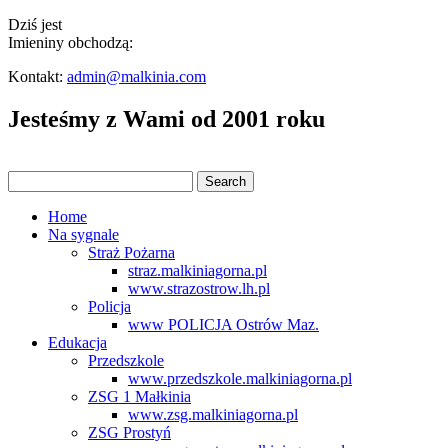
Dziś jest
Imieniny obchodzą:
Kontakt:
admin@malkinia.com
Jesteśmy z Wami od 2001 roku
Home
Na sygnale
Straż Pożarna
straz.malkiniagorna.pl
www.strazostrow.lh.pl
Policja
www POLICJA Ostrów Maz.
Edukacja
Przedszkole
www.przedszkole.malkiniagorna.pl
ZSG 1 Małkinia
www.zsg.malkiniagorna.pl
ZSG Prostyń