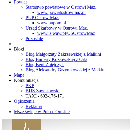
Powiat
Starostwo powiatowe w Ostrowi Maz.
www.powiatostrowmaz.pl
PUP Ostrów Maz.
www.pupom.pl
Urząd Skarbowy w Ostrowi Maz.
www.is.waw.pl/USOstrowMaz
Pozostałe
Blogi
Blog Małgorzaty Zakrzewskiej z Małkini
Blog Barbary Kozłowskiej z Orła
Blog Beni Zbiejczyk
Blog Aleksandry Grzymkowskiej z Małkini
Mapa
Komunikacja
PKP
BUS Zawistowski
TAXI - 602-176-171
Ogłoszenia
Reklama
Msze święte w Polsce OnLine