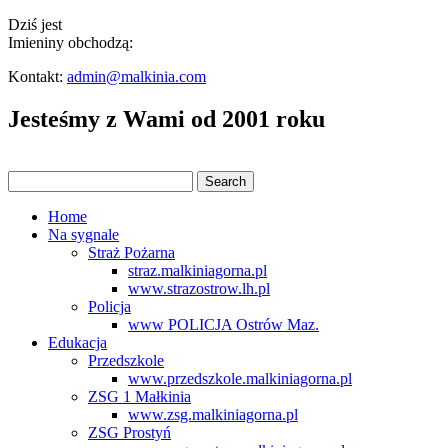
Dziś jest
Imieniny obchodzą:
Kontakt:
admin@malkinia.com
Jesteśmy z Wami od 2001 roku
Home
Na sygnale
Straż Pożarna
straz.malkiniagorna.pl
www.strazostrow.lh.pl
Policja
www POLICJA Ostrów Maz.
Edukacja
Przedszkole
www.przedszkole.malkiniagorna.pl
ZSG 1 Małkinia
www.zsg.malkiniagorna.pl
ZSG Prostyń