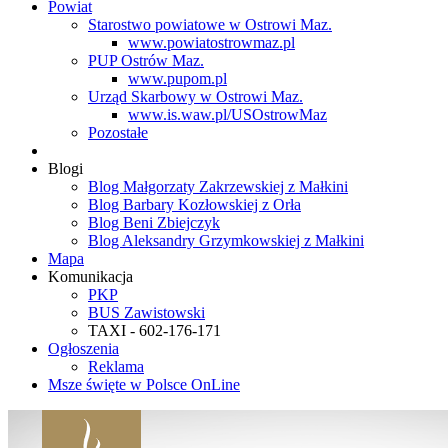
Powiat
Starostwo powiatowe w Ostrowi Maz.
www.powiatostrowmaz.pl
PUP Ostrów Maz.
www.pupom.pl
Urząd Skarbowy w Ostrowi Maz.
www.is.waw.pl/USOstrowMaz
Pozostałe
Blogi
Blog Małgorzaty Zakrzewskiej z Małkini
Blog Barbary Kozłowskiej z Orła
Blog Beni Zbiejczyk
Blog Aleksandry Grzymkowskiej z Małkini
Mapa
Komunikacja
PKP
BUS Zawistowski
TAXI - 602-176-171
Ogłoszenia
Reklama
Msze święte w Polsce OnLine