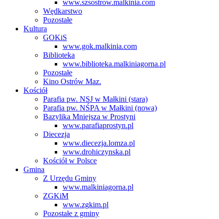
www.szsostrow.malkinia.com
Wędkarstwo
Pozostałe
Kultura
GOKiS
www.gok.malkinia.com
Biblioteka
www.biblioteka.malkiniagorna.pl
Pozostałe
Kino Ostrów Maz.
Kościół
Parafia pw. NSJ w Małkini (stara)
Parafia pw. NŚPA w Małkini (nowa)
Bazylika Mniejsza w Prostyni
www.parafiaprostyn.pl
Diecezja
www.diecezja.lomza.pl
www.drohiczynska.pl
Kościół w Polsce
Gmina
Z Urzędu Gminy
www.malkiniagorna.pl
ZGKiM
www.zgkim.pl
Pozostałe z gminy