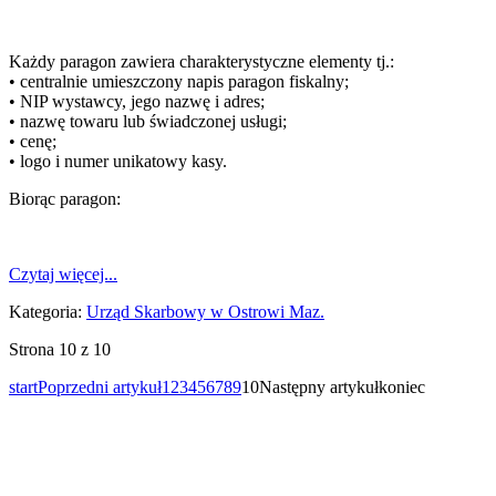
Każdy paragon zawiera charakterystyczne elementy tj.:
• centralnie umieszczony napis paragon fiskalny;
• NIP wystawcy, jego nazwę i adres;
• nazwę towaru lub świadczonej usługi;
• cenę;
• logo i numer unikatowy kasy.
Biorąc paragon:
Czytaj więcej...
Kategoria:
Urząd Skarbowy w Ostrowi Maz.
Strona 10 z 10
start
Poprzedni artykuł
1
2
3
4
5
6
7
8
9
10
Następny artykuł
koniec