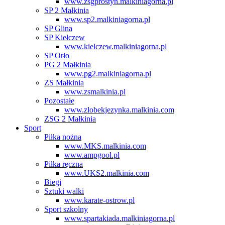
www.zsgprostyn.malkiniagorna.pl
SP 2 Małkinia
www.sp2.malkiniagorna.pl
SP Glina
SP Kiełczew
www.kielczew.malkiniagorna.pl
SP Orło
PG 2 Małkinia
www.pg2.malkiniagorna.pl
ZS Małkinia
www.zsmalkinia.pl
Pozostałe
www.zlobekjezynka.malkinia.com
ZSG 2 Małkinia
Sport
Piłka nożna
www.MKS.malkinia.com
www.ampgool.pl
Piłka ręczna
www.UKS2.malkinia.com
Biegi
Sztuki walki
www.karate-ostrow.pl
Sport szkolny
www.spartakiada.malkiniagorna.pl