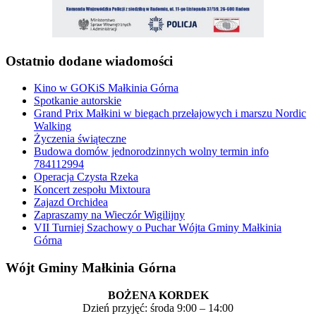
Ostatnio dodane wiadomości
Kino w GOKiS Małkinia Górna
Spotkanie autorskie
Grand Prix Małkini w biegach przełajowych i marszu Nordic
Walking
Życzenia świąteczne
Budowa domów jednorodzinnych wolny termin info
784112994
Operacja Czysta Rzeka
Koncert zespołu Mixtoura
Zajazd Orchidea
Zapraszamy na Wieczór Wigilijny
VII Turniej Szachowy o Puchar Wójta Gminy Małkinia
Górna
Wójt Gminy Małkinia Górna
BOŻENA KORDEK
Dzień przyjęć: środa 9:00 – 14:00