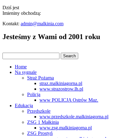
Dziś jest
Imieniny obchodzą:
Kontakt:
admin@malkinia.com
Jesteśmy z Wami od 2001 roku
Home
Na sygnale
Straż Pożarna
straz.malkiniagorna.pl
www.strazostrow.lh.pl
Policja
www POLICJA Ostrów Maz.
Edukacja
Przedszkole
www.przedszkole.malkiniagorna.pl
ZSG 1 Małkinia
www.zsg.malkiniagorna.pl
ZSG Prostyń