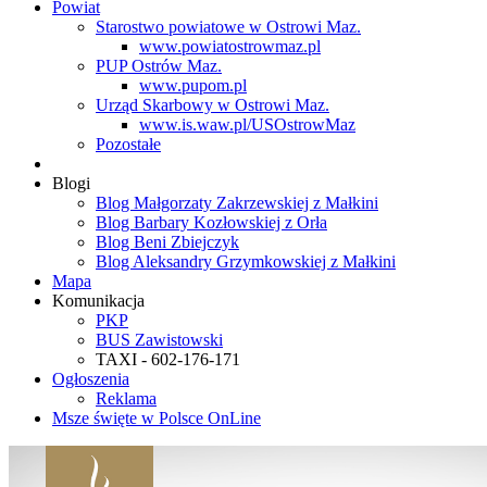
Powiat
Starostwo powiatowe w Ostrowi Maz.
www.powiatostrowmaz.pl
PUP Ostrów Maz.
www.pupom.pl
Urząd Skarbowy w Ostrowi Maz.
www.is.waw.pl/USOstrowMaz
Pozostałe
Blogi
Blog Małgorzaty Zakrzewskiej z Małkini
Blog Barbary Kozłowskiej z Orła
Blog Beni Zbiejczyk
Blog Aleksandry Grzymkowskiej z Małkini
Mapa
Komunikacja
PKP
BUS Zawistowski
TAXI - 602-176-171
Ogłoszenia
Reklama
Msze święte w Polsce OnLine