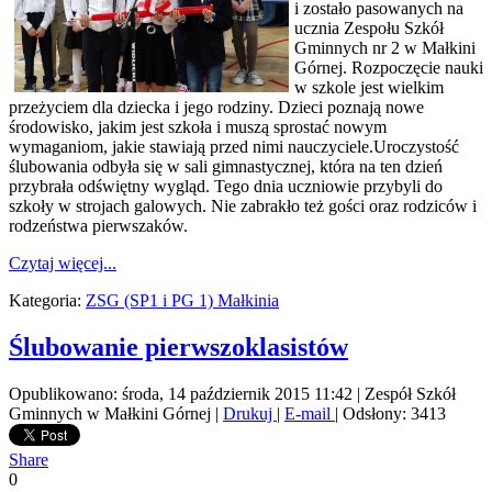
i zostało pasowanych na
ucznia Zespołu Szkół
Gminnych nr 2 w Małkini
Górnej. Rozpoczęcie nauki
w szkole jest wielkim
przeżyciem dla dziecka i jego rodziny. Dzieci poznają nowe
środowisko, jakim jest szkoła i muszą sprostać nowym
wymaganiom, jakie stawiają przed nimi nauczyciele.Uroczystość
ślubowania odbyła się w sali gimnastycznej, która na ten dzień
przybrała odświętny wygląd. Tego dnia uczniowie przybyli do
szkoły w strojach galowych. Nie zabrakło też gości oraz rodziców i
rodzeństwa pierwszaków.
Czytaj więcej...
Kategoria:
ZSG (SP1 i PG 1) Małkinia
Ślubowanie pierwszoklasistów
Opublikowano: środa, 14 październik 2015 11:42
|
Zespół Szkół
Gminnych w Małkini Górnej
|
Drukuj
|
E-mail
| Odsłony: 3413
Share
0