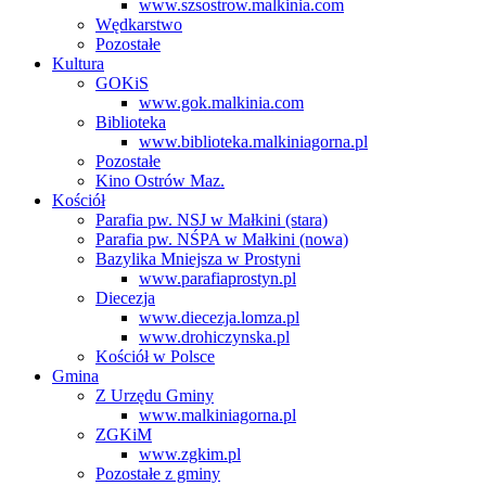
www.szsostrow.malkinia.com
Wędkarstwo
Pozostałe
Kultura
GOKiS
www.gok.malkinia.com
Biblioteka
www.biblioteka.malkiniagorna.pl
Pozostałe
Kino Ostrów Maz.
Kościół
Parafia pw. NSJ w Małkini (stara)
Parafia pw. NŚPA w Małkini (nowa)
Bazylika Mniejsza w Prostyni
www.parafiaprostyn.pl
Diecezja
www.diecezja.lomza.pl
www.drohiczynska.pl
Kościół w Polsce
Gmina
Z Urzędu Gminy
www.malkiniagorna.pl
ZGKiM
www.zgkim.pl
Pozostałe z gminy