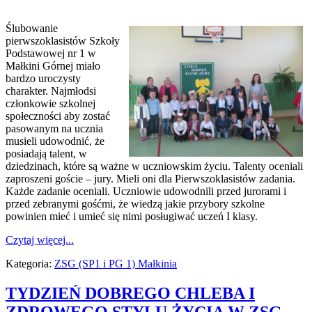
Ślubowanie
pierwszoklasistów Szkoły
Podstawowej nr 1 w
Małkini Górnej miało
bardzo uroczysty
charakter. Najmłodsi
członkowie szkolnej
społeczności aby zostać
pasowanym na ucznia
musieli udowodnić, że
posiadają talent, w
dziedzinach, które są ważne w uczniowskim życiu. Talenty oceniali
zaproszeni goście – jury. Mieli oni dla Pierwszoklasistów zadania.
Każde zadanie oceniali. Uczniowie udowodnili przed jurorami i
przed zebranymi gośćmi, że wiedzą jakie przybory szkolne
powinien mieć i umieć się nimi posługiwać uczeń I klasy.
Czytaj więcej...
Kategoria:
ZSG (SP1 i PG 1) Małkinia
TYDZIEŃ DOBREGO CHLEBA I