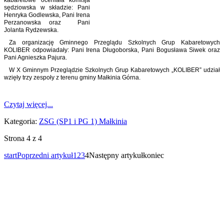
sędziowska w składzie: Pani
Henryka Godlewska, Pani Irena
Perzanowska oraz Pani
Jolanta Rydzewska.
Za organizację Gminnego Przeglądu Szkolnych Grup Kabaretowych
KOLIBER odpowiadały: Pani Irena Długoborska, Pani Bogusława Siwek oraz
Pani Agnieszka Pajura.
W X Gminnym Przeglądzie Szkolnych Grup Kabaretowych „KOLIBER” udział
wzięły trzy zespoły z terenu gminy Małkinia Górna.
Czytaj więcej...
Kategoria:
ZSG (SP1 i PG 1) Małkinia
Strona 4 z 4
start
Poprzedni artykuł
1
2
3
4
Następny artykuł
koniec