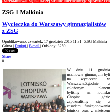
mować się na naszej stronie internetowej? Sprawdź ceny reklam. 
ZSG 1 Małkinia
Wycieczka do Warszawy gimnazjalistów
z ZSG
Opublikowano: czwartek, 17 grudzień 2015 11:31
|
ZSG Małkinia
Górna
|
Drukuj
|
E-mail
| Odsłony: 3250
Share
0
W dniu 11 grudnia
uczniowie gimnazjum byli
na wycieczce w
Warszawie.
Zgodnie z
założonym planem
byliśmy na lotnisku
Chopina gdzie
zapoznaliśmy się z
zasadami funkcjonowania
lotniska oraz z miejscem