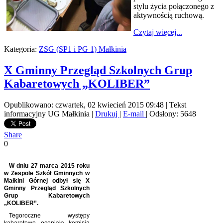
stylu życia połączonego z
aktywnością ruchową.
Czytaj więcej...
Kategoria:
ZSG (SP1 i PG 1) Małkinia
X Gminny Przegląd Szkolnych Grup
Kabaretowych „KOLIBER”
Opublikowano: czwartek, 02 kwiecień 2015 09:48
|
Tekst
informacyjny UG Małkinia
|
Drukuj
|
E-mail
| Odsłony: 5648
Share
0
W dniu 27 marca 2015 roku
w Zespole Szkół Gminnych w
Małkini Górnej odbył się X
Gminny Przegląd Szkolnych
Grup Kabaretowych
„KOLIBER”.
Tegoroczne występy
kabaretowe oceniała komisja