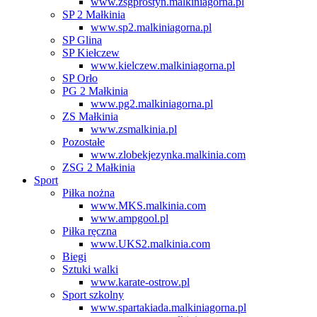
www.zsgprostyn.malkiniagorna.pl
SP 2 Małkinia
www.sp2.malkiniagorna.pl
SP Glina
SP Kiełczew
www.kielczew.malkiniagorna.pl
SP Orło
PG 2 Małkinia
www.pg2.malkiniagorna.pl
ZS Małkinia
www.zsmalkinia.pl
Pozostałe
www.zlobekjezynka.malkinia.com
ZSG 2 Małkinia
Sport
Piłka nożna
www.MKS.malkinia.com
www.ampgool.pl
Piłka ręczna
www.UKS2.malkinia.com
Biegi
Sztuki walki
www.karate-ostrow.pl
Sport szkolny
www.spartakiada.malkiniagorna.pl