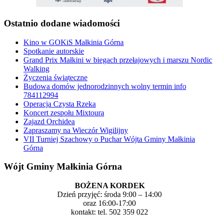
Ostatnio dodane wiadomości
Kino w GOKiS Małkinia Górna
Spotkanie autorskie
Grand Prix Małkini w biegach przełajowych i marszu Nordic
Walking
Życzenia świąteczne
Budowa domów jednorodzinnych wolny termin info
784112994
Operacja Czysta Rzeka
Koncert zespołu Mixtoura
Zajazd Orchidea
Zapraszamy na Wieczór Wigilijny
VII Turniej Szachowy o Puchar Wójta Gminy Małkinia
Górna
Wójt Gminy Małkinia Górna
BOŻENA KORDEK
Dzień przyjęć: środa 9:00 – 14:00
oraz 16:00-17:00
kontakt: tel. 502 359 022