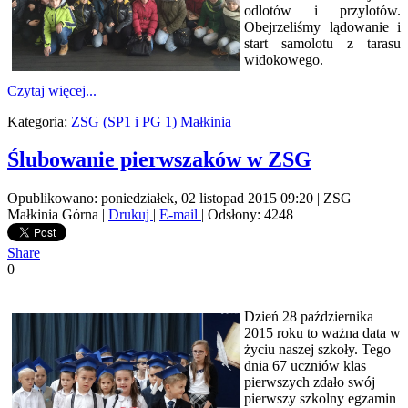
odlotów i przylotów.
Obejrzeliśmy lądowanie i
start samolotu z tarasu
widokowego.
Czytaj więcej...
Kategoria:
ZSG (SP1 i PG 1) Małkinia
Ślubowanie pierwszaków w ZSG
Opublikowano: poniedziałek, 02 listopad 2015 09:20
|
ZSG
Małkinia Górna
|
Drukuj
|
E-mail
| Odsłony: 4248
Share
0
Dzień 28 października
2015 roku to ważna data w
życiu naszej szkoły. Tego
dnia 67 uczniów klas
pierwszych zdało swój
pierwszy szkolny egzamin