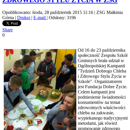
ZDROWEGO STYLU ŻYCIA W ZSG
Opublikowano: środa, 28 październik 2015 11:16
|
ZSG Małkinia
Górna
|
Drukuj
|
E-mail
| Odsłony: 3196
Share
0
Od 16 do 23 października
społeczność Zespołu Szkół
Gminnych brała udział w
Ogólnopolskiej Kampanii
"Tydzień Dobrego Chleba
i Zdrowego Stylu Życia w
Szkole". Organizatorem
jest Fundacja Dobre Życie.
Celem kampanii jest
podniesienie świadomości
konsumentów na temat
zdrowotnych właściwości
chleba na zakwasie,
wypiekanego tradycyjnymi
metodami, jak rówież
promowanie zdrowego